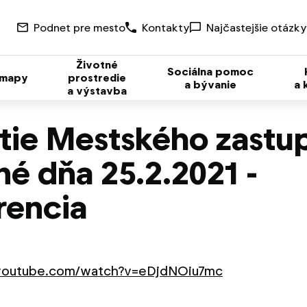
Podnet pre mesto
Kontakty
Najčastejšie otázky
Životné
Sociálna pomoc
 mapy
prostredie
a bývanie
a 
a výstavba
tie Mestského zastup
né dňa 25.2.2021 -
rencia
youtube.com/watch?v=eDjdNOiu7mc