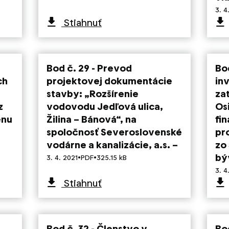
3. 4
Stiahnuť
Bod č. 29 - Prevod
Bo
ch
projektovej dokumentácie
in
stavby: „Rozšírenie
za
z
vodovodu Jedľová ulica,
Osi
enu
Žilina – Bánová“, na
fi
spoločnosť Severoslovenské
pr
vodárne a kanalizácie, a.s. –
zo
·
·
bý
3. 4. 2021
PDF
325.15 kB
3. 4
Stiahnuť
Bod č. 32 - Členstvo v
Bo