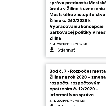
správa prednostu Mestsk
úradu v Žiline k uzneseniu
Mestského zastupiteľstva
Žiline č. 262/2020 k
Vypracovaniu koncepcie
parkovacej politiky v mes
Žilina
·
·
3. 4. 2021
PDF
969.37 kB
Stiahnuť
Bod č. 7 - Rozpočet mesta
Žilina na rok 2020 – zmena
rozpočtu rozpočtovým
opatrením č. 12/2020 –
informatívna správa
·
·
3. 4. 2021
PDF
2.95 MB