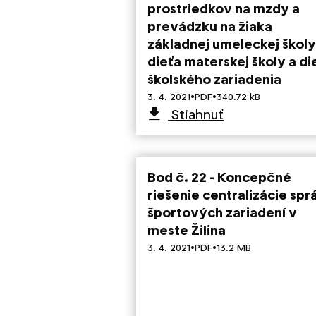
prostriedkov na mzdy a
prevádzku na žiaka
základnej umeleckej školy
dieťa materskej školy a di
školského zariadenia
·
·
3. 4. 2021
PDF
340.72 kB
Stiahnuť
Bod č. 22 - Koncepčné
riešenie centralizácie spr
športových zariadení v
meste Žilina
·
·
3. 4. 2021
PDF
13.2 MB