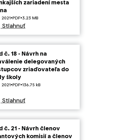
nkajších zariadení mesta
ina
·
·
. 2021
PDF
3.23 MB
Stiahnuť
 č. 18 - Návrh na
hválenie delegovaných
stupcov zriaďovateľa do
dy školy
·
·
. 2021
PDF
136.75 kB
Stiahnuť
d č. 21 - Návrh členov
antových komisií a členov