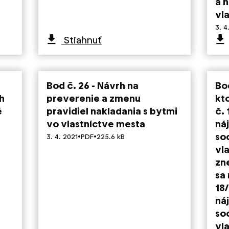
a 
vl
3. 4
Stiahnuť
Bod č. 26 - Návrh na
Bo
h
preverenie a zmenu
kt
é
pravidiel nakladania s bytmi
č. 
vo vlastníctve mesta
ná
·
·
so
3. 4. 2021
PDF
225.6 kB
vla
zn
sa
18
ná
so
vl