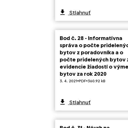
Stiahnuť
Bod č. 28 - Informatívna
správa o počte pridelený
bytov z poradovníka a o
počte pridelených bytov 
evidencie žiadostí o vým
bytov za rok 2020
·
·
3. 4. 2021
PDF
360.92 kB
Stiahnuť
Bod č. 31 - Návrh na