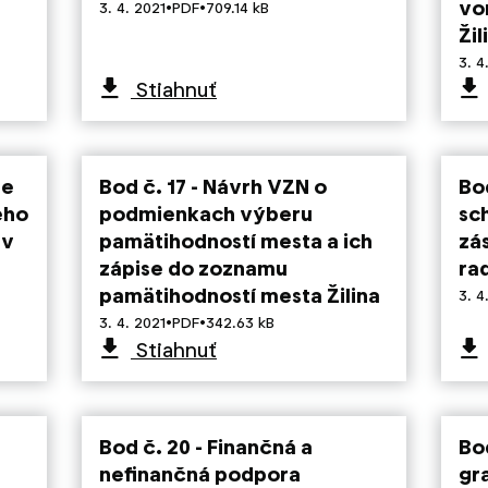
·
·
vo
3. 4. 2021
PDF
709.14 kB
Žil
3. 4
Stiahnuť
ie
Bod č. 17 - Návrh VZN o
Bod
ého
podmienkach výberu
sc
 v
pamätihodností mesta a ich
zá
zápise do zoznamu
ra
pamätihodností mesta Žilina
3. 4
·
·
3. 4. 2021
PDF
342.63 kB
Stiahnuť
Bod č. 20 - Finančná a
Bo
nefinančná podpora
gr