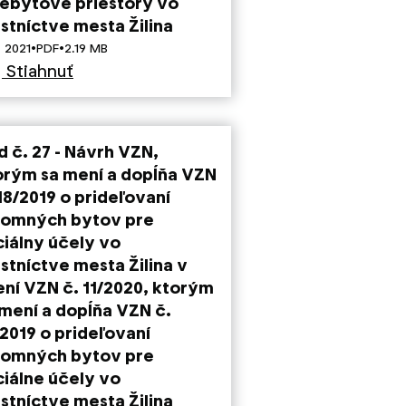
nebytové priestory vo
astníctve mesta Žilina
·
·
. 2021
PDF
2.19 MB
Stiahnuť
d č. 27 - Návrh VZN,
orým sa mení a dopĺňa VZN
18/2019 o prideľovaní
jomných bytov pre
ciálny účely vo
stníctve mesta Žilina v
ení VZN č. 11/2020, ktorým
 mení a dopĺňa VZN č.
/2019 o prideľovaní
jomných bytov pre
ciálne účely vo
astníctve mesta Žilina