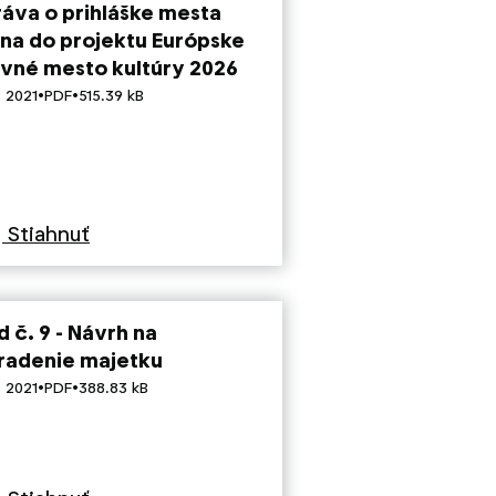
ráva o prihláške mesta
lina do projektu Európske
avné mesto kultúry 2026
·
·
. 2021
PDF
515.39 kB
Stiahnuť
 č. 9 - Návrh na
radenie majetku
·
·
. 2021
PDF
388.83 kB