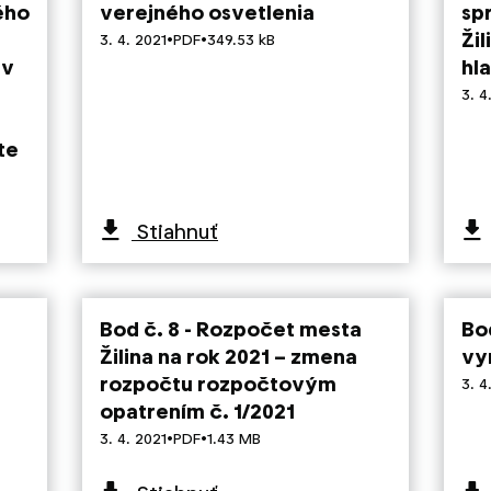
ého
verejného osvetlenia
sp
·
·
Ži
3. 4. 2021
PDF
349.53 kB
 v
hl
3. 4
te
Stiahnuť
Bod č. 8 - Rozpočet mesta
Bod
Žilina na rok 2021 – zmena
vy
rozpočtu rozpočtovým
3. 4
opatrením č. 1/2021
·
·
3. 4. 2021
PDF
1.43 MB