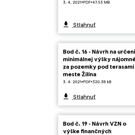
·
·
3. 4. 2021
PDF
47.53 MB
Stiahnuť
Bod č. 16 - Návrh na určen
minimálnej výšky nájomn
za pozemky pod terasami
meste Žilina
·
·
3. 4. 2021
PDF
320.38 kB
Stiahnuť
Bod č. 19 - Návrh VZN o
výške finančných