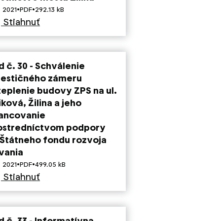
·
·
. 2021
PDF
292.13 kB
Stiahnuť
d č. 30 - Schválenie
vestičného zámeru
teplenie budovy ZPS na ul.
ková, Žilina a jeho
nancovanie
ostredníctvom podpory
 Štátneho fondu rozvoja
vania
·
·
. 2021
PDF
499.05 kB
Stiahnuť
d č. 33 - Informatívna