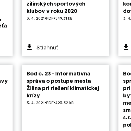
žilinských športových
ko
klubov v roku 2020
do
,
·
·
3. 4. 2021
PDF
549.31 kB
3. 4
eťa
Stiahnuť
Bod č. 23 - Informatívna
Bo
ávy
správa o postupe mesta
sp
Žilina pri riešení klimatickej
pr
krízy
by
·
·
mes
3. 4. 2021
PDF
423.52 kB
sm
s.
po