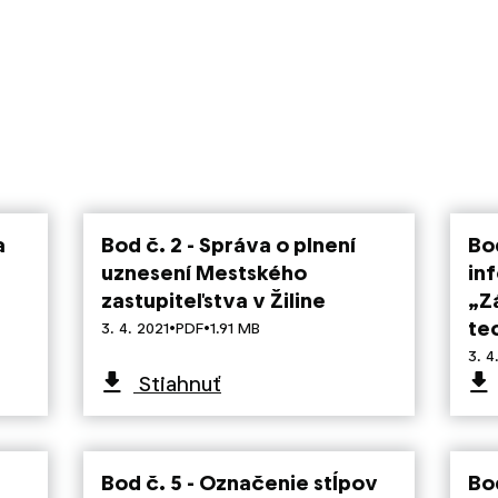
a
Bod č. 2 - Správa o plnení
Bod
uznesení Mestského
in
zastupiteľstva v Žiline
„Z
·
·
te
3. 4. 2021
PDF
1.91 MB
3. 4
Stiahnuť
Bod č. 5 - Označenie stĺpov
Bo