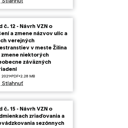
Stiahnuť
d č. 12 - Návrh VZN o
čení a zmene názvov ulíc a
ých verejných
estranstiev v meste Žilina
o zmene niektorých
eobecne záväzných
riadení
·
·
. 2021
PDF
2.28 MB
Stiahnuť
d č. 15 - Návrh VZN o
dmienkach zriaďovania a
evádzkovania sezónnych