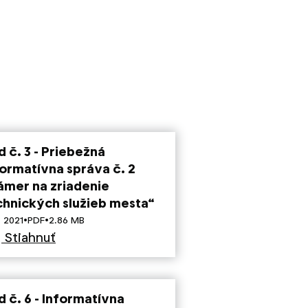
 č. 3 - Priebežná
formatívna správa č. 2
ámer na zriadenie
chnických služieb mesta“
·
·
. 2021
PDF
2.86 MB
Stiahnuť
d č. 6 - Informatívna