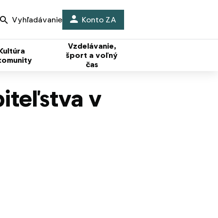
Vyhľadávanie
Konto ZA
Vzdelávanie,
Kultúra
šport a voľný
komunity
čas
iteľstva v