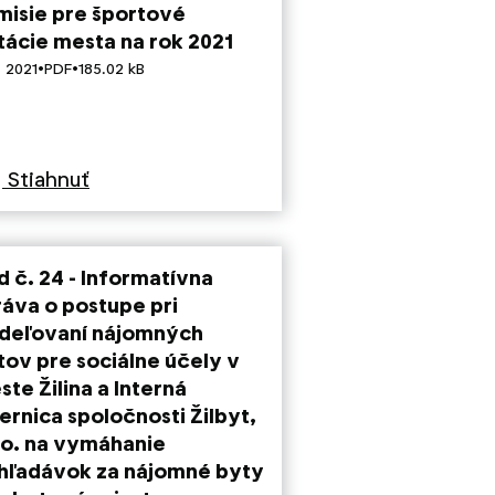
misie pre športové
tácie mesta na rok 2021
·
·
. 2021
PDF
185.02 kB
Stiahnuť
d č. 24 - Informatívna
ráva o postupe pri
ideľovaní nájomných
tov pre sociálne účely v
te Žilina a Interná
ernica spoločnosti Žilbyt,
r.o. na vymáhanie
hľadávok za nájomné byty