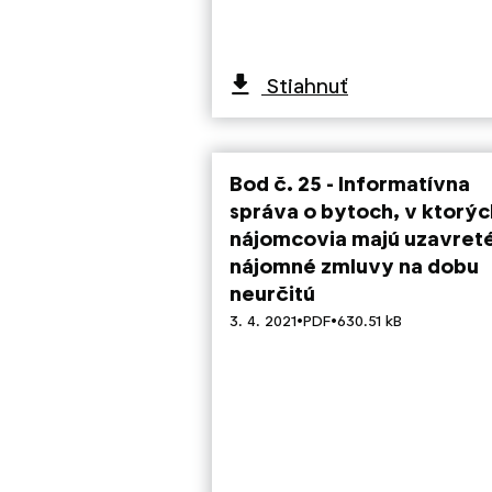
Stiahnuť
Bod č. 25 - Informatívna
správa o bytoch, v ktorýc
nájomcovia majú uzavret
nájomné zmluvy na dobu
neurčitú
·
·
3. 4. 2021
PDF
630.51 kB