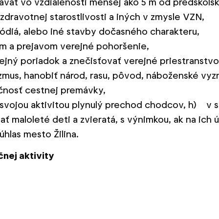
vať vo vzdialenosti menšej ako 5 m od predškolsk
í zdravotnej starostlivosti a iných v zmysle VZN,
 pódiá, alebo iné stavby dočasného charakteru,
m a prejavom verejné pohoršenie,
rejný poriadok a znečisťovať verejné priestranstvo
zmus, hanobiť národ, rasu, pôvod, náboženské vyzn
čnosť cestnej premávky,
vojou aktivitou plynulý prechod chodcov, h) v s
ať maloleté deti a zvieratá, s výnimkou, ak na ich 
hlas mesto Žilina.
čnej aktivity