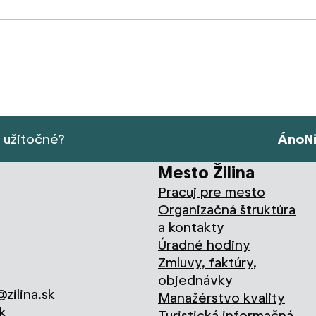
s užitočné?
Áno
N
Mesto Žilina
Pracuj pre mesto
Organizačná štruktúra
a kontakty
Úradné hodiny
Zmluvy, faktúry,
objednávky
zilina.sk
Manažérstvo kvality
k
Turistická informačná