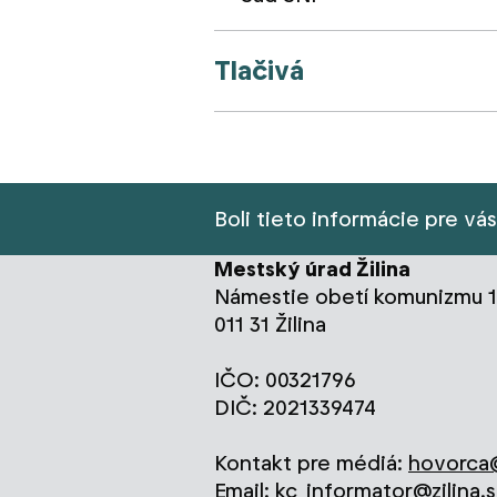
Tlačivá
Boli tieto informácie pre vá
Mestský úrad Žilina
Námestie obetí komunizmu 1
011 31 Žilina
IČO: 00321796
DIČ: 2021339474
Kontakt pre médiá:
hovorca@
Email:
kc_informator@zilina.s