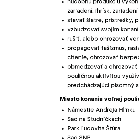
hudobnú produkciu vykoná
zariadení, ihrísk, zariaden
stavať šiatre, prístrešky,
vzbudzovať svojim konaní
rušiť, alebo ohrozovať ve
propagovať fašizmus, rasi
cítenie, ohrozovať bezpe
obmedzovať a ohrozovať s
pouličnou aktivitou využív
predchádzajúci písomný sú
Miesto konania voľnej pouli
Námestie Andreja Hlinku
Sad na Studničkách
Park Ľudovíta Štúra
Sad SNP