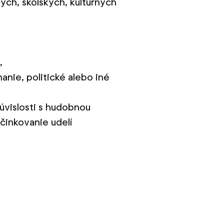
ých, školských, kultúrnych
,
anie, politické alebo iné
úvislosti s hudobnou
účinkovanie udelí