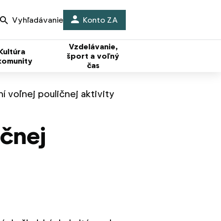
Vyhľadávanie
Konto ZA
Vzdelávanie,
Kultúra
šport a voľný
komunity
čas
 voľnej pouličnej aktivity
ičnej