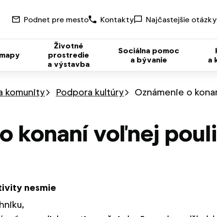
Podnet pre mesto
Kontakty
Najčastejšie otázky
Životné
Sociálna pomoc
 mapy
prostredie
a bývanie
a 
a výstavba
 a komunity
Podpora kultúry
Oznámenie o konaní
 konaní voľnej poul
tivity nesmie
hniku,