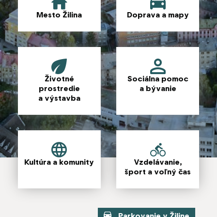
Mesto Žilina
Doprava a mapy
Životné
Sociálna pomoc
prostredie
a bývanie
a výstavba
Kultúra a komunity
Vzdelávanie,
šport a voľný čas
Parkovanie v Žiline
Odkaz s