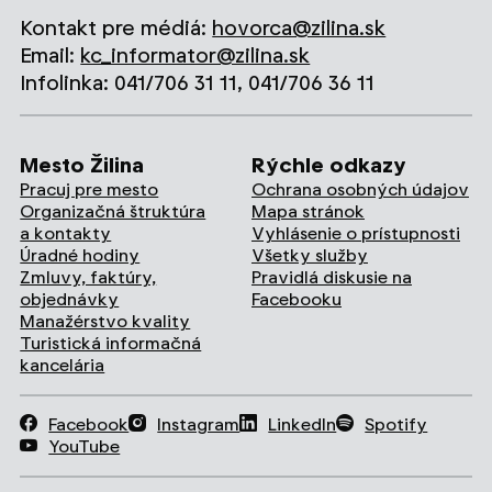
Kontakt pre médiá:
hovorca@zilina.sk
Email:
kc_informator@zilina.sk
Infolinka: 041/706 31 11, 041/706 36 11
Mesto Žilina
Rýchle odkazy
Pracuj pre mesto
Ochrana osobných údajov
Organizačná štruktúra
Mapa stránok
a kontakty
Vyhlásenie o prístupnosti
Úradné hodiny
Všetky služby
Zmluvy, faktúry,
Pravidlá diskusie na
objednávky
Facebooku
Manažérstvo kvality
Turistická informačná
kancelária
Facebook
Instagram
LinkedIn
Spotify
YouTube