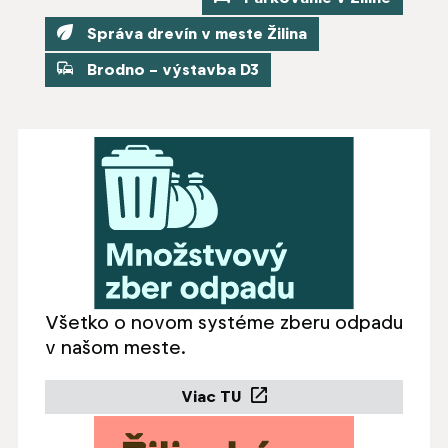
Správa drevín v meste Žilina
Odkaz sa otvorí n
Brodno – výstavba D3
Odkaz sa otvorí na nove
Všetko o novom systéme zberu odpadu
v našom meste.
Viac TU
Odkaz sa otvorí na novej 