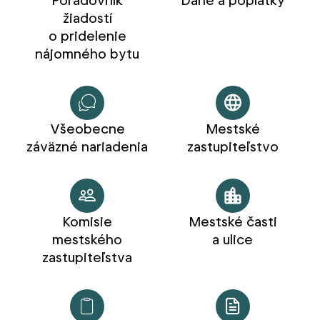
Poradovník
Dane a poplatky
žiadostí
o pridelenie
nájomného bytu
Všeobecne
Mestské
záväzné nariadenia
zastupiteľstvo
Komisie
Mestské časti
mestského
a ulice
zastupiteľstva