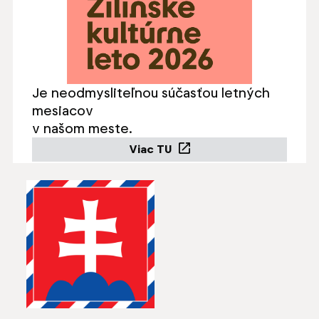
Je neodmysliteľnou súčasťou letných
mesiacov
v našom meste.
Viac TU
Odkaz sa otvorí na novej 