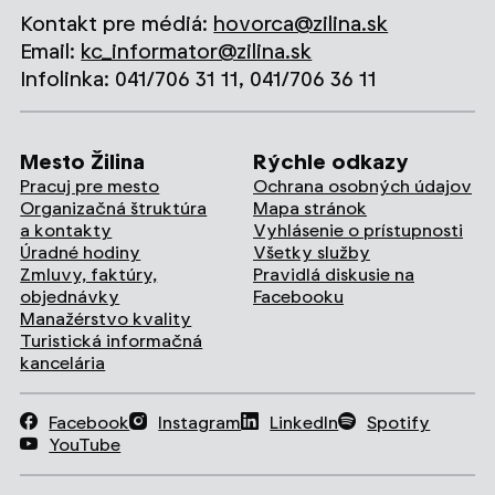
Kontakt pre médiá:
hovorca@zilina.sk
Email:
kc_informator@zilina.sk
Infolinka: 041/706 31 11, 041/706 36 11
Mesto Žilina
Rýchle odkazy
Pracuj pre mesto
Ochrana osobných údajov
Organizačná štruktúra
Mapa stránok
a kontakty
Vyhlásenie o prístupnosti
Úradné hodiny
Všetky služby
Zmluvy, faktúry,
Pravidlá diskusie na
objednávky
Facebooku
Manažérstvo kvality
Turistická informačná
kancelária
Facebook
Instagram
LinkedIn
Spotify
YouTube