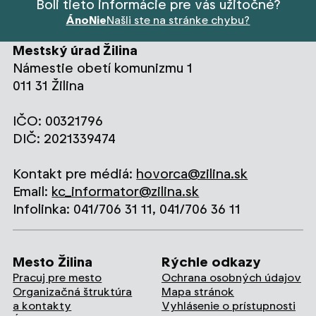
Boli tieto informácie pre vás užitočné?
Áno
Nie
Našli ste na stránke chybu?
Mestský úrad Žilina
Námestie obetí komunizmu 1
011 31 Žilina
IČO: 00321796
DIČ: 2021339474
Kontakt pre médiá:
hovorca@zilina.sk
Email:
kc_informator@zilina.sk
Infolinka: 041/706 31 11, 041/706 36 11
Mesto Žilina
Rýchle odkazy
Pracuj pre mesto
Ochrana osobných údajov
Organizačná štruktúra
Mapa stránok
a kontakty
Vyhlásenie o prístupnosti