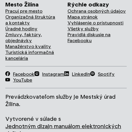
Mesto Žilina
Rýchle odkazy
Pracuj pre mesto
Ochrana osobných údajov
Organizačná štruktúra
Mapa stránok
a kontakty
Vyhlásenie o prístupnosti
Úradné hodiny
Všetky služby
Zmluvy, faktúry,
Pravidlá diskusie na
objednávky
Facebooku
Manažérstvo kvality
Turistická informačná
kancelária
Facebook
Instagram
LinkedIn
Spotify
YouTube
Prevádzkovateľom služby je Mestský úrad
Žilina.
Vytvorené v súlade s
Jednotným dizajn manuálom elektronických