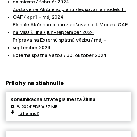
na mieste / február 2024
Zostavenie Akčného plánu zlepšovania modelu II.
CAF / apríl – máj 2024
Plnenie Akčného plánu zlepšovania II. Modelu CAF
na MsÚ Žilina / jún–september 2024
Príprava na Externú spätnú väzbu / máj –
september 2024
Externá spätná väzba / 30. október 2024
Prílohy na stiahnutie
Komunikačná stratégia mesta Žilina
·
·
13. 9. 2024
PDF
6.77 MB
Stiahnuť