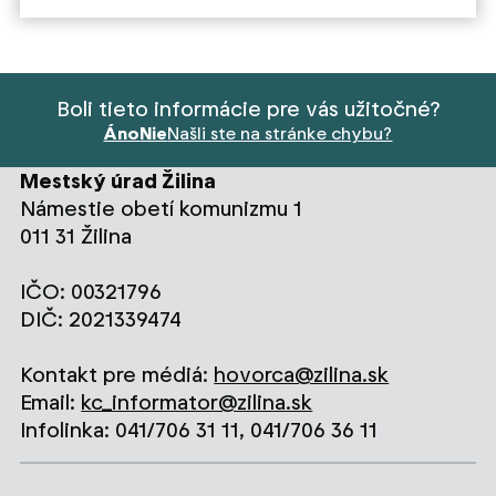
Boli tieto informácie pre vás užitočné?
Áno
Nie
Našli ste na stránke chybu?
Mestský úrad Žilina
Námestie obetí komunizmu 1
011 31 Žilina
IČO: 00321796
DIČ: 2021339474
Kontakt pre médiá:
hovorca@zilina.sk
Email:
kc_informator@zilina.sk
Infolinka: 041/706 31 11, 041/706 36 11