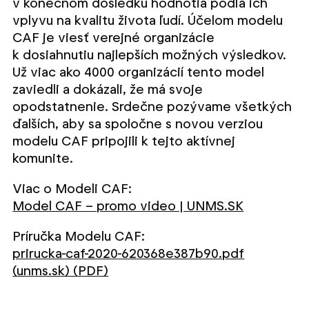
v konečnom dôsledku hodnotia podľa ich
vplyvu na kvalitu života ľudí. Účelom modelu
CAF je viesť verejné organizácie
k dosiahnutiu najlepších možných výsledkov.
Už viac ako 4000 organizácií tento model
zaviedli a dokázali, že má svoje
opodstatnenie. Srdečne pozývame všetkých
ďalších, aby sa spoločne s novou verziou
modelu CAF pripojili k tejto aktívnej
komunite.
Viac o Modeli CAF:
Model CAF – promo video | UNMS.SK
Príručka Modelu CAF:
prirucka-caf-2020-620368e387b90.pdf
(unms.sk) (PDF)