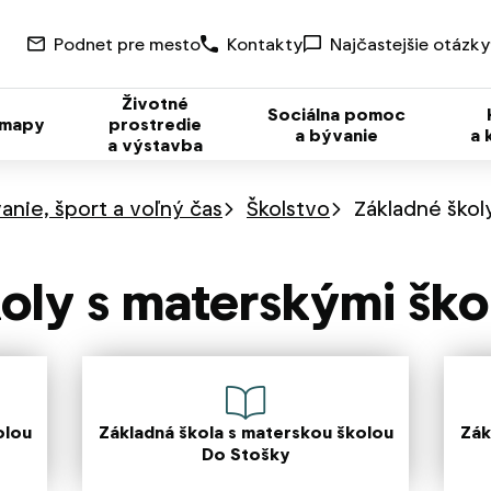
Podnet pre mesto
Kontakty
Najčastejšie otázky
Životné
Sociálna pomoc
 mapy
prostredie
a bývanie
a 
a výstavba
anie, šport a voľný čas
Školstvo
Základné škol
oly s materskými ško
olou
Základná škola s materskou školou
Zák
Do Stošky