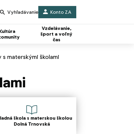
Vyhľadávanie
Konto ZA
Vzdelávanie,
Kultúra
šport a voľný
komunity
čas
y s materskými školami
lami
ladná škola s materskou školou
Dolná Trnovská