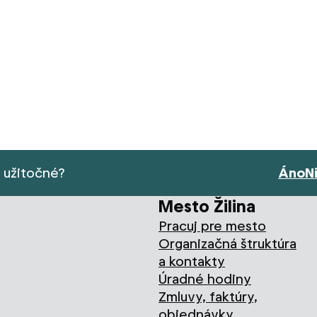
s užitočné?
Áno
N
Mesto Žilina
Pracuj pre mesto
Organizačná štruktúra
a kontakty
Úradné hodiny
Zmluvy, faktúry,
objednávky