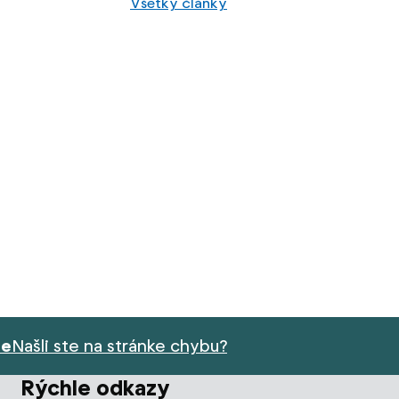
Všetky články
ie
Našli ste na stránke chybu?
Rýchle odkazy