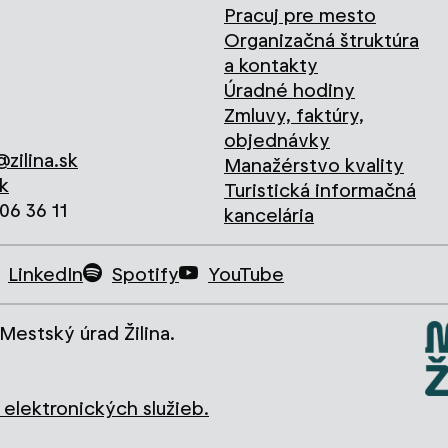
Pracuj pre mesto
Organizačná štruktúra
a kontakty
Úradné hodiny
Zmluvy, faktúry,
objednávky
zilina.sk
Manažérstvo kvality
k
Turistická informačná
706 36 11
kancelária
LinkedIn
Spotify
YouTube
Mestský úrad Žilina.
elektronických služieb.