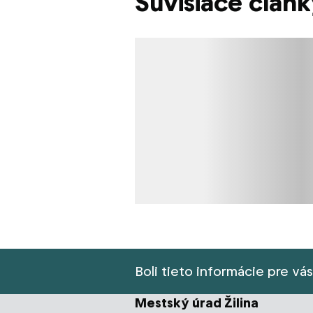
Súvisiace člán
Načítavanie obsahu
Boli tieto informácie pre vá
Mestský úrad Žilina