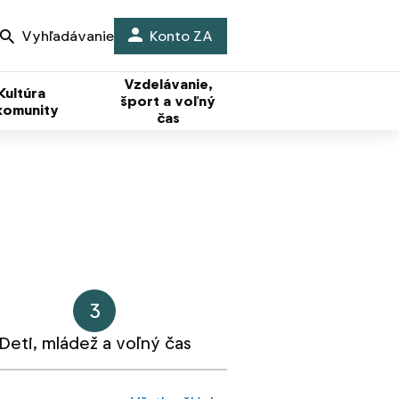
Vyhľadávanie
Konto ZA
Vzdelávanie,
Kultúra
šport a voľný
komunity
čas
3
Deti, mládež a voľný čas