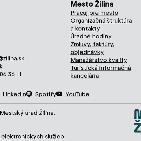
Mesto Žilina
Pracuj pre mesto
Organizačná štruktúra
a kontakty
Úradné hodiny
Zmluvy, faktúry,
objednávky
zilina.sk
Manažérstvo kvality
k
Turistická informačná
706 36 11
kancelária
LinkedIn
Spotify
YouTube
Mestský úrad Žilina.
elektronických služieb.