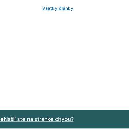
Všetky články
ie
Našli ste na stránke chybu?