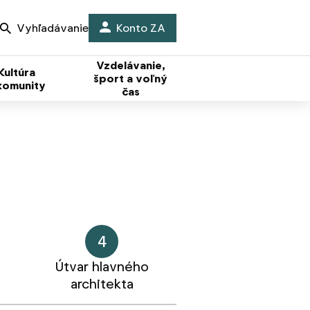
Vyhľadávanie
Konto ZA
Vzdelávanie,
Kultúra
šport a voľný
komunity
čas
4
Útvar hlavného
architekta