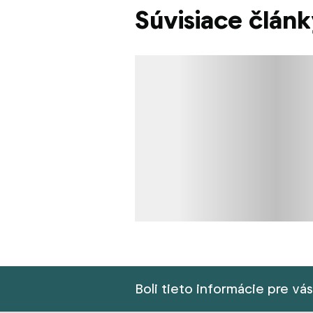
Súvisiace člán
Načítavanie obsahu
Boli tieto informácie pre vá