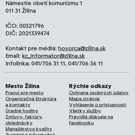
Námestie obetí komunizmu 1
011 31 Žilina
IČO: 00321796
DIČ: 2021339474
Kontakt pre médiá:
hovorca@zilina.sk
Email:
kc_informator@zilina.sk
Infolinka: 041/706 31 11, 041/706 36 11
Mesto Žilina
Rýchle odkazy
Pracuj pre mesto
Ochrana osobných údajov
Organizačná štruktúra
Mapa stránok
a kontakty
Vyhlásenie o prístupnosti
Úradné hodiny
Všetky služby
Zmluvy, faktúry,
Pravidlá diskusie na
objednávky
Facebooku
Manažérstvo kvality
Turistická informačná