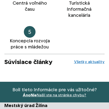
Centrá voľného
Turistická
času
informačná
kancelária
5
Koncepcia rozvoja
práce s mládežou
Súvisiace články
Všetky aktuality
Boli tieto informácie pre vás užitočné?
Áno
Nie
Našli ste na stránke chybu?
Mestský úrad Žilina