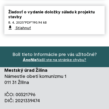
Žiadosť o vydanie doložky súladu k projektu
stavby
·
·
8. 4. 2025
PDF
190.94 kB
Stiahnuť
Boli tieto informácie pre vás užitočné?
Áno
Nie
Našli ste na stránke chybu?
Mestský úrad Žilina
Námestie obetí komunizmu 1
011 31 Žilina
IČO: 00321796
DIČ: 2021339474