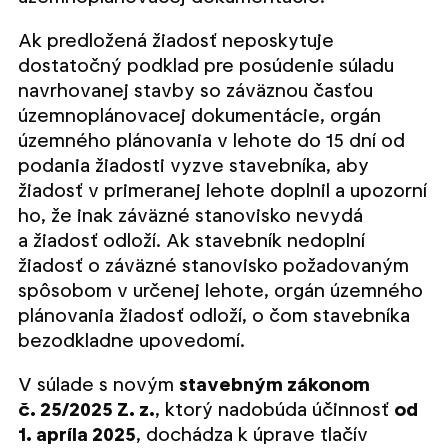
Ak predložená žiadosť neposkytuje
dostatočný podklad pre posúdenie súladu
navrhovanej stavby so záväznou časťou
územnoplánovacej dokumentácie, orgán
územného plánovania v lehote do 15 dní od
podania žiadosti vyzve stavebníka, aby
žiadosť v primeranej lehote doplnil a upozorní
ho, že inak záväzné stanovisko nevydá
a žiadosť odloží. Ak stavebník nedoplní
žiadosť o záväzné stanovisko požadovaným
spôsobom v určenej lehote, orgán územného
plánovania žiadosť odloží, o čom stavebníka
bezodkladne upovedomí.
V súlade s novým
stavebným zákonom
č. 25/2025 Z. z.
, ktorý nadobúda účinnosť
od
1. apríla 2025
, dochádza k úprave tlačív