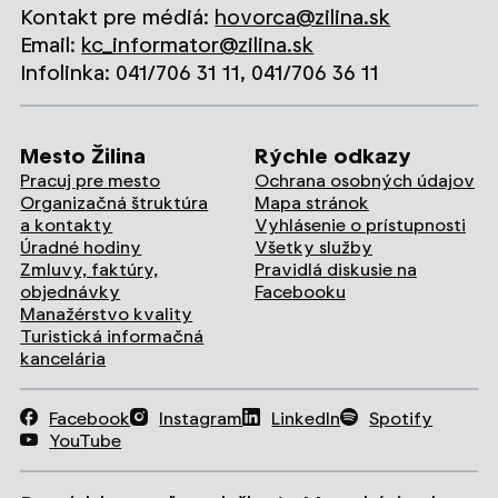
Kontakt pre médiá:
hovorca@zilina.sk
Email:
kc_informator@zilina.sk
Infolinka: 041/706 31 11, 041/706 36 11
Mesto Žilina
Rýchle odkazy
Pracuj pre mesto
Ochrana osobných údajov
Organizačná štruktúra
Mapa stránok
a kontakty
Vyhlásenie o prístupnosti
Úradné hodiny
Všetky služby
Zmluvy, faktúry,
Pravidlá diskusie na
objednávky
Facebooku
Manažérstvo kvality
Turistická informačná
kancelária
Facebook
Instagram
LinkedIn
Spotify
YouTube