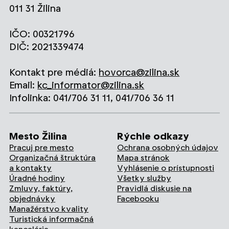
011 31 Žilina
IČO: 00321796
DIČ: 2021339474
Kontakt pre médiá:
hovorca@zilina.sk
Email:
kc_informator@zilina.sk
Infolinka: 041/706 31 11, 041/706 36 11
Mesto Žilina
Rýchle odkazy
Pracuj pre mesto
Ochrana osobných údajov
Organizačná štruktúra
Mapa stránok
a kontakty
Vyhlásenie o prístupnosti
Úradné hodiny
Všetky služby
Zmluvy, faktúry,
Pravidlá diskusie na
objednávky
Facebooku
Manažérstvo kvality
Turistická informačná