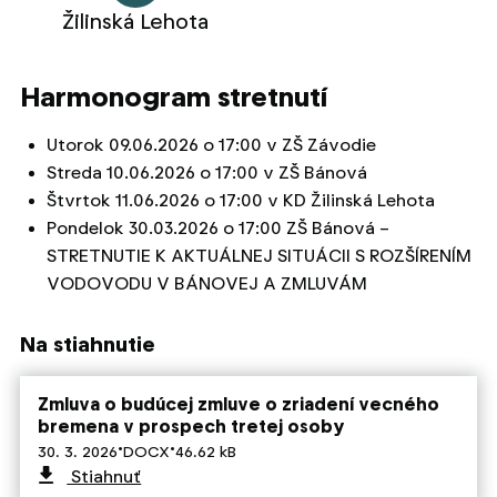
Žilinská Lehota
Harmonogram stretnutí
Utorok 09.06.2026 o 17:00 v ZŠ Závodie
Streda 10.06.2026 o 17:00 v ZŠ Bánová
Štvrtok 11.06.2026 o 17:00 v KD Žilinská Lehota
Pondelok 30.03.2026 o 17:00 ZŠ Bánová –
STRETNUTIE K AKTUÁLNEJ SITUÁCII S ROZŠÍRENÍM
VODOVODU V BÁNOVEJ A ZMLUVÁM
Na stiahnutie
Zmluva o budúcej zmluve o zriadení vecného
bremena v prospech tretej osoby
·
·
30. 3. 2026
DOCX
46.62 kB
Stiahnuť