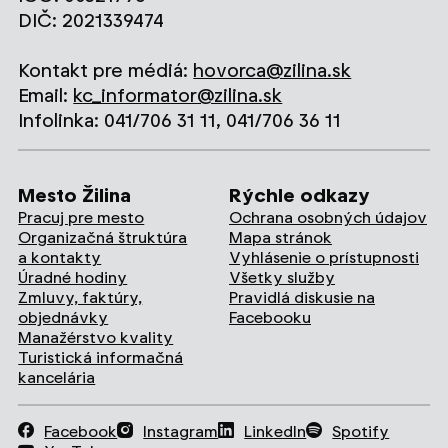
DIČ: 2021339474
Kontakt pre médiá:
hovorca@zilina.sk
Email:
kc_informator@zilina.sk
Infolinka: 041/706 31 11, 041/706 36 11
Mesto Žilina
Rýchle odkazy
Pracuj pre mesto
Ochrana osobných údajov
Organizačná štruktúra
Mapa stránok
a kontakty
Vyhlásenie o prístupnosti
Úradné hodiny
Všetky služby
Zmluvy, faktúry,
Pravidlá diskusie na
objednávky
Facebooku
Manažérstvo kvality
Turistická informačná
kancelária
Facebook
Instagram
LinkedIn
Spotify