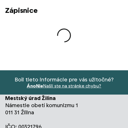
Zápisnice
Načítavanie obsahu
Boli tieto informácie pre vás užitočné?
Áno
Nie
Našli ste na stránke chybu?
Mestský úrad Žilina
Námestie obetí komunizmu 1
011 31 Žilina
IČO: 00321796