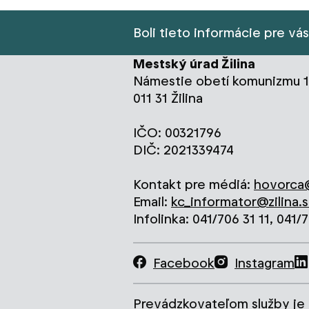
Boli tieto informácie pre vá
Mestský úrad Žilina
Námestie obetí komunizmu 1
011 31 Žilina
IČO: 00321796
DIČ: 2021339474
Kontakt pre médiá:
hovorca@
Email:
kc_informator@zilina.s
Infolinka: 041/706 31 11, 041/
Facebook
Instagram
Prevádzkovateľom služby je 