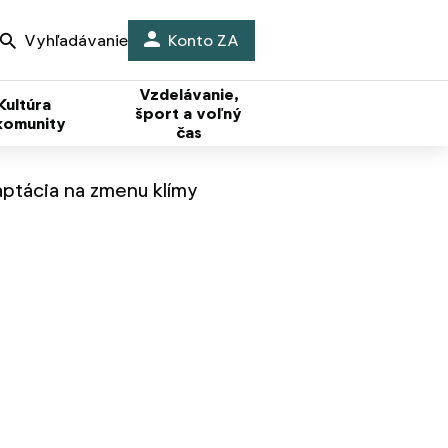
Vyhľadávanie
Konto ZA
Vzdelávanie,
Kultúra
šport a voľný
komunity
čas
ptácia na zmenu klímy