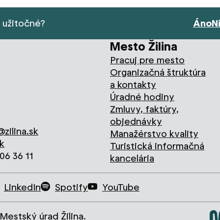
s užitočné?
Áno
N
Mesto Žilina
Pracuj pre mesto
Organizačná štruktúra
a kontakty
Úradné hodiny
Zmluvy, faktúry,
objednávky
zilina.sk
Manažérstvo kvality
k
Turistická informačná
706 36 11
kancelária
LinkedIn
Spotify
YouTube
Mestský úrad Žilina.