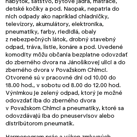
nábytok, šatstvo, bytové jadrá, matrace,
detské kočíky a pod. Naopak, nepatria do
nich odpady ako napríklad chladničky,
televízory, akumulátory, elektronika,
pneumatiky, farby, riedidlá, obaly
z nebezpečných látok, drobný stavebný
odpad, tráva, lístie, konáre a pod. Uvedené
komodity môžu občania bezplatne odovzdať
do zberného dvora na Jánošíkovej ulici a do
zberného dvora v Považskom Chlmci.
Otvorené sú v pracovné dni od 10.00 do
18.00 hod., v sobotu od 8.00 do 12.00 hod.
Výnimkou je zelený odpad, ktorý je možné
odovzdať iba do zberného dvora
v Považskom Chlmci a pneumatiky, ktoré sa
odovzdávajú iba do pneuservisov alebo
distribútorom pneumatík.
Harmonogram prác a výkon zmluvných