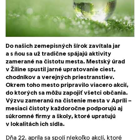
Do našich zemepisných šírok zavítala jar
a s ňou sa už tradične spájajú aktivity
zamerané na čistotu mesta. Mestský úrad
v Žiline spustil jarné upratovanie ciest,
chodníkov a verejných priestranstiev.
Okrem toho mesto pripravilo viacero akcií,
do ktorých sa môžu zapojiť všetci občania.
Výzvu zameranú na čistenie mesta v Apríli –
mesiaci čistoty každoročne podporujú aj
súkromné firmy a školy, ktoré upratujú
v lokalitách ich sídla.
Dňa 22. apríla sa spojí niekoľko akcií, ktoré