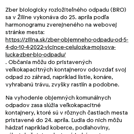
Zber biologicky rozložiteľného odpadu (BRO)
sa v Žiline vykonáva do 25. apríla podľa
harmonogramu zverejneného na webovej
stránke mesta:
https://zilina.sk/zber-objemneho-odpadu-od-5-
4-do-10-4-2022-vlcince-celulozka-mojsova-
lucka-zber-bio-odpadu/
. Občania môžu do pristavených
veľkokapacitných kontajnerov odovzdať svoj
odpad zo záhrad, napríklad lístie, konáre,
vyhrabanú trávu, zvyšky rastlín a podobne.
Na vyhodenie objemných komunálnych
odpadov zasa slúžia veľkokapacitné
kontajnery, ktoré sú v rôznych častiach mesta
pristavené do 24. apríla. Ľudia do nich môžu
hádzať napríklad koberce, podlahoviny,