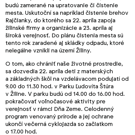
budú zamerané na upratovanie či čistenie
mesta. Uskutoční sa napríklad čistenie brehov
Rajčianky, do ktorého sa 22. apríla zapoja
žilinské firmy a organizácie a 23. apríla aj
široká verejnosť. Do plánu čistenia mesta sú
tento rok zaradené aj skládky odpadu, ktoré
nelegálne vznikli na území Žiliny.
O tom, ako chrániť naše životné prostredie,
sa dozvedia 22. apríla deti z materských
a základných škôl na vzdelávacom podujatí od
9.00 do 11.30 hod. v Parku Ľudovíta Štúra
v Žiline. V parku budú od 14.00 do 16.00 hod.
pokračovať voľnočasové aktivity pre
verejnosť v rámci Dňa Zeme. Celodenný
program venovaný prírode a jej ochrane
ukončí večerná cyklojazda so začiatkom
o 17.00 hod.