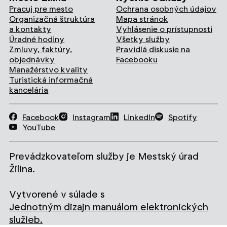
Pracuj pre mesto
Ochrana osobných údajov
Organizačná štruktúra
Mapa stránok
a kontakty
Vyhlásenie o prístupnosti
Úradné hodiny
Všetky služby
Zmluvy, faktúry,
Pravidlá diskusie na
objednávky
Facebooku
Manažérstvo kvality
Turistická informačná
kancelária
Facebook
Instagram
LinkedIn
Spotify
YouTube
Prevádzkovateľom služby je Mestský úrad
Žilina.
Vytvorené v súlade s
Jednotným dizajn manuálom elektronických
služieb.