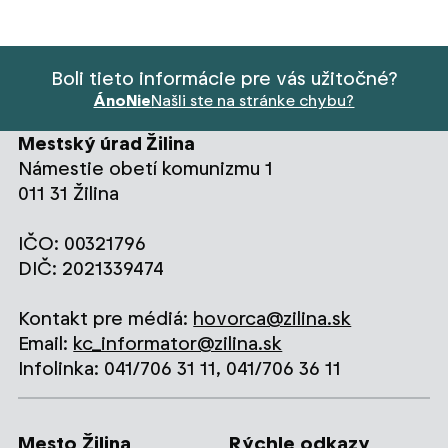
Boli tieto informácie pre vás užitočné?
Áno
Nie
Našli ste na stránke chybu?
Mestský úrad Žilina
Námestie obetí komunizmu 1
011 31 Žilina
IČO: 00321796
DIČ: 2021339474
Kontakt pre médiá:
hovorca@zilina.sk
Email:
kc_informator@zilina.sk
Infolinka: 041/706 31 11, 041/706 36 11
Mesto Žilina
Rýchle odkazy