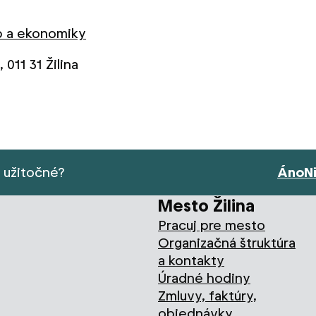
eb a ekonomiky
011 31 Žilina
s užitočné?
Áno
N
Mesto Žilina
Pracuj pre mesto
Organizačná štruktúra
a kontakty
Úradné hodiny
Zmluvy, faktúry,
objednávky