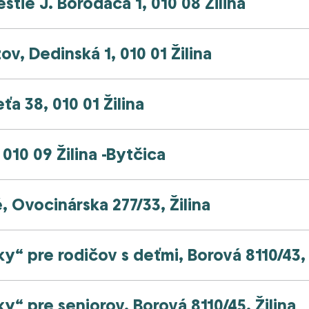
ie J. Borodáča 1, 010 08 Žilina
v, Dedinská 1, 010 01 Žilina
a 38, 010 01 Žilina
010 09 Žilina -Bytčica
 Ovocinárska 277/33, Žilina
y“ pre rodičov s deťmi, Borová 8110/43, 
y“ pre seniorov, Borová 8110/45, Žilina