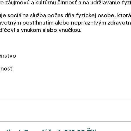
záujmovú a kultúrnu činnosť a na udržiavanie fyzi
e sociálna služba počas dňa fyzickej osobe, ktor
ravotným postihnutím alebo nepriaznivým zdravot
dičovi s vnukom alebo vnučkou.
enstvo
nnosť