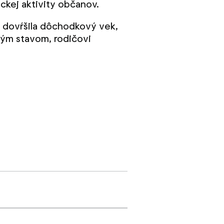
ckej aktivity občanov.
á dovŕšila dôchodkový vek,
ným stavom, rodičovi