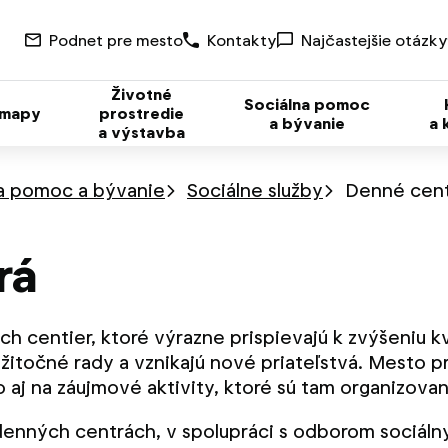
Podnet pre mesto
Kontakty
Najčastejšie otázky
Životné
Sociálna pomoc
 mapy
prostredie
a bývanie
a 
a výstavba
a pomoc a bývanie
Sociálne služby
Denné cen
rá
ch centier, ktoré výrazne prispievajú k zvýšeniu kv
 užitočné rady a vznikajú nové priateľstvá. Mesto 
 aj na záujmové aktivity, ktoré sú tam organizovan
enných centrách, v spolupráci s odborom sociáln