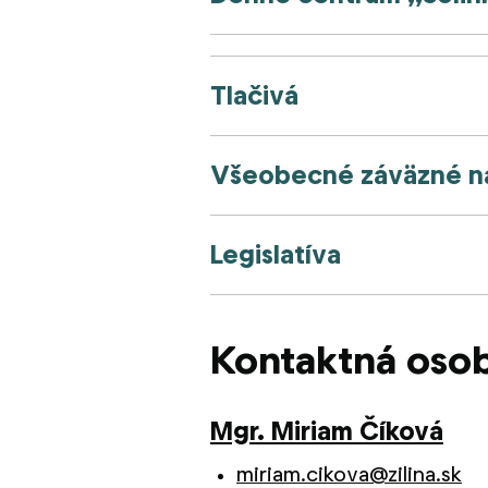
Tlačivá
Všeobecné záväzné na
Legislatíva
Kontaktná oso
Mgr. Miriam Číková
miriam.cikova@zilina.sk