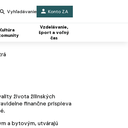
Vyhľadávanie
Konto ZA
Vzdelávanie,
Kultúra
šport a voľný
komunity
čas
trá
ality života žilinských
pravidelne finančne prispieva
é.
ym a bytovým, utvárajú