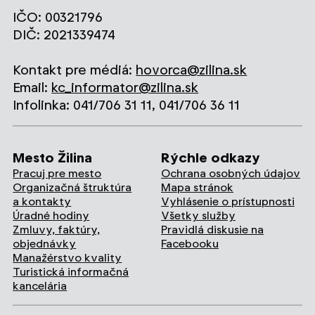
IČO: 00321796
DIČ: 2021339474
Kontakt pre médiá:
hovorca@zilina.sk
Email:
kc_informator@zilina.sk
Infolinka: 041/706 31 11, 041/706 36 11
Mesto Žilina
Rýchle odkazy
Pracuj pre mesto
Ochrana osobných údajov
Organizačná štruktúra
Mapa stránok
a kontakty
Vyhlásenie o prístupnosti
Úradné hodiny
Všetky služby
Zmluvy, faktúry,
Pravidlá diskusie na
objednávky
Facebooku
Manažérstvo kvality
Turistická informačná
kancelária