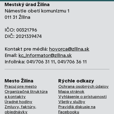
Mestský úrad Žilina
Námestie obetí komunizmu 1
011 31 Žilina
IČO: 00321796
DIČ: 2021339474
Kontakt pre médiá:
hovorca@zilina.sk
Email:
kc_informator@zilina.sk
Infolinka: 041/706 31 11, 041/706 36 11
Mesto Žilina
Rýchle odkazy
Pracuj pre mesto
Ochrana osobných údajov
Organizačná štruktúra
Mapa stránok
a kontakty
Vyhlásenie o prístupnosti
Úradné hodiny
Všetky služby
Zmluvy, faktúry,
Pravidlá diskusie na
objednávky
Facebooku