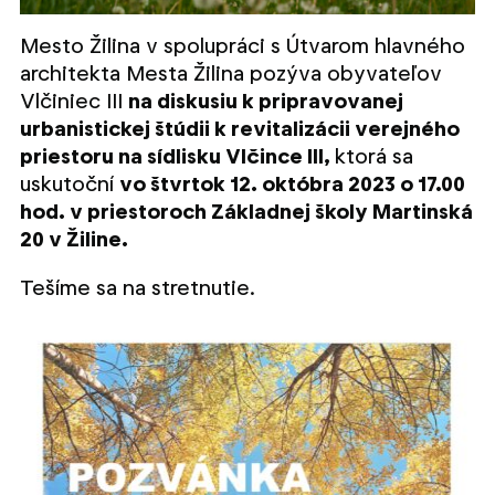
Mesto Žilina v spolupráci s Útvarom hlavného
architekta Mesta Žilina pozýva obyvateľov
Vlčiniec III
na diskusiu k pripravovanej
urbanistickej štúdii k revitalizácii verejného
priestoru na sídlisku Vlčince III,
ktorá sa
uskutoční
vo štvrtok 12. októbra 2023 o 17.00
hod. v priestoroch Základnej školy Martinská
20 v Žiline.
Tešíme sa na stretnutie.