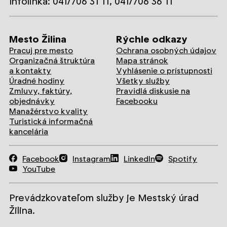
Infolinka: 041/706 31 11, 041/706 36 11
Mesto Žilina
Rýchle odkazy
Pracuj pre mesto
Ochrana osobných údajov
Organizačná štruktúra
Mapa stránok
a kontakty
Vyhlásenie o prístupnosti
Úradné hodiny
Všetky služby
Zmluvy, faktúry,
Pravidlá diskusie na
objednávky
Facebooku
Manažérstvo kvality
Turistická informačná
kancelária
Facebook
Instagram
LinkedIn
Spotify
YouTube
Prevádzkovateľom služby je Mestský úrad
Žilina.