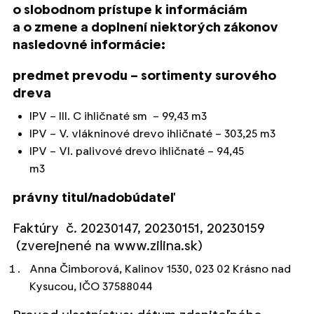
o slobodnom prístupe k informáciám
a o zmene a doplnení niektorých zákonov
nasledovné informácie:
predmet prevodu – sortimenty surového
dreva
IPV – III. C ihličnaté sm – 99,43 m3
IPV – V. vlákninové drevo ihličnaté – 303,25 m3
IPV – VI. palivové drevo ihličnaté – 94,45
m3
právny titul/nadobúdateľ
Faktúry č. 20230147, 20230151, 20230159
(zverejnené na www.zilina.sk)
Anna Čimborová, Kalinov 1530, 023 02 Krásno nad
Kysucou, IČO 37588044