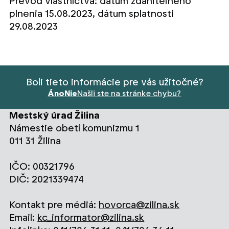
Prevod vlastníctva: dátum zdaniteľného
plnenia 15.08.2023, dátum splatnosti
29.08.2023
Boli tieto informácie pre vás užitočné?
Áno
Nie
Našli ste na stránke chybu?
Mestský úrad Žilina
Námestie obetí komunizmu 1
011 31 Žilina
IČO: 00321796
DIČ: 2021339474
Kontakt pre médiá:
hovorca@zilina.sk
Email:
kc_informator@zilina.sk