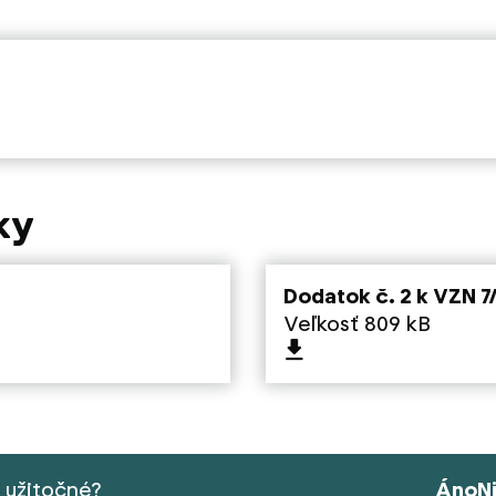
ky
Dodatok č. 2 k VZN 7
Veľkosť 809 kB
s užitočné?
Áno
N