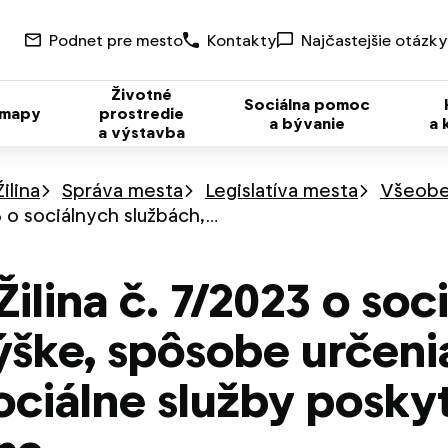
Podnet pre mesto
Kontakty
Najčastejšie otázky
Životné
Sociálna pomoc
 mapy
prostredie
a bývanie
a 
a výstavba
ilina
Správa mesta
Legislatíva mesta
Všeobe
3 o sociálnych službách,…
ilina č. 7/2023 o soc
ýške, spôsobe určenia
ociálne služby posk