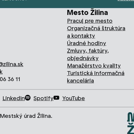
Mesto Žilina
Pracuj pre mesto
Organizačná štruktúra
a kontakty
Úradné hodiny
Zmluvy, faktúry,
objednávky
zilina.sk
Manažérstvo kvality
k
Turistická informačná
706 36 11
kancelária
LinkedIn
Spotify
YouTube
Mestský úrad Žilina.