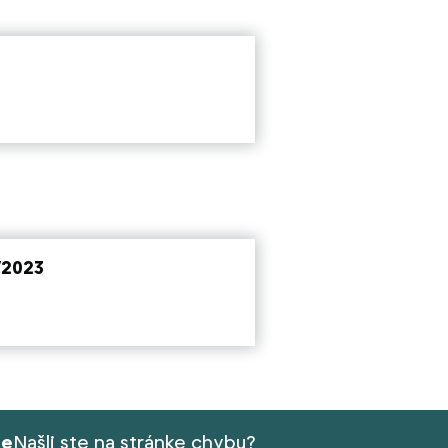
/2023
ie
Našli ste na stránke chybu?