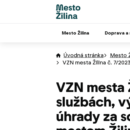
Mesto Žilina
Doprava a
Úvodná stránka
Mesto Ž
VZN mesta Žilina č. 7/202
VZN mesta Ž
službách, v
úhrady za s