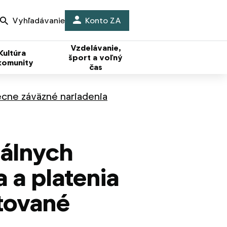
Vyhľadávanie
Konto ZA
Vzdelávanie,
Kultúra
šport a voľný
komunity
čas
cne záväzné nariadenia
iálnych
 a platenia
ytované