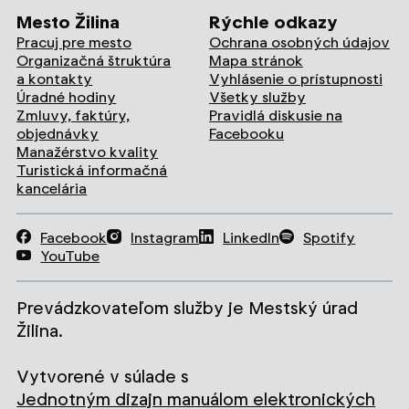
Mesto Žilina
Rýchle odkazy
Pracuj pre mesto
Ochrana osobných údajov
Organizačná štruktúra
Mapa stránok
a kontakty
Vyhlásenie o prístupnosti
Úradné hodiny
Všetky služby
Zmluvy, faktúry,
Pravidlá diskusie na
objednávky
Facebooku
Manažérstvo kvality
Turistická informačná
kancelária
Facebook
Instagram
LinkedIn
Spotify
YouTube
Prevádzkovateľom služby je Mestský úrad
Žilina.
Vytvorené v súlade s
Jednotným dizajn manuálom elektronických