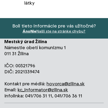
látky
Boli tieto informácie pre vás užitočné?
Áno
Nie
Našli ste na stránke chybu?
Mestský úrad Žilina
Námestie obetí komunizmu 1
011 31 Žilina
IČO: 00321796
DIČ: 2021339474
Kontakt pre médiá:
hovorca@zilina.sk
Email:
kc_informator@zilina.sk
Infolinka: 041/706 31 11, 041/706 36 11