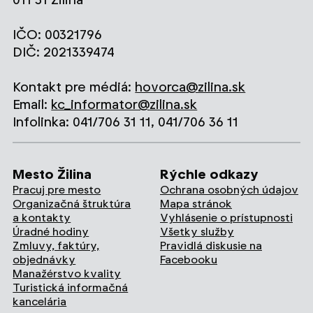
IČO: 00321796
DIČ: 2021339474
Kontakt pre médiá:
hovorca@zilina.sk
Email:
kc_informator@zilina.sk
Infolinka: 041/706 31 11, 041/706 36 11
Mesto Žilina
Rýchle odkazy
Pracuj pre mesto
Ochrana osobných údajov
Organizačná štruktúra
Mapa stránok
a kontakty
Vyhlásenie o prístupnosti
Úradné hodiny
Všetky služby
Zmluvy, faktúry,
Pravidlá diskusie na
objednávky
Facebooku
Manažérstvo kvality
Turistická informačná
kancelária