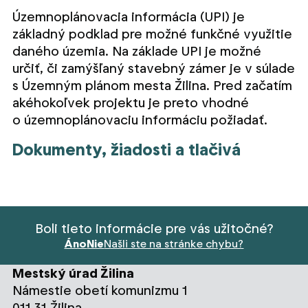
Územnoplánovacia informácia (UPI) je
základný podklad pre možné funkčné využitie
daného územia. Na základe UPI je možné
určiť, či zamýšľaný stavebný zámer je v súlade
s Územným plánom mesta Žilina. Pred začatím
akéhokoľvek projektu je preto vhodné
o územnoplánovaciu informáciu požiadať.
Dokumenty, žiadosti a tlačivá
Boli tieto informácie pre vás užitočné?
Áno
Nie
Našli ste na stránke chybu?
Mestský úrad Žilina
Námestie obetí komunizmu 1
011 31 Žilina