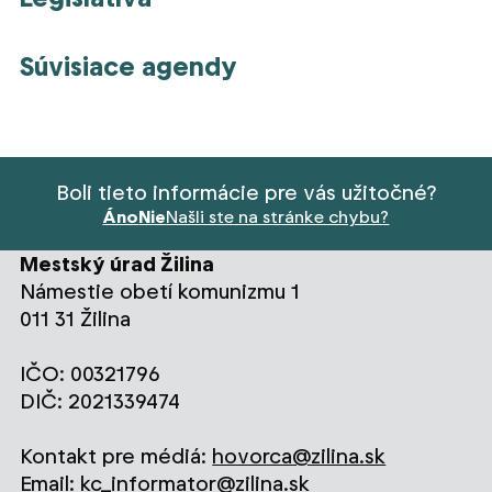
Súvisiace agendy
Boli tieto informácie pre vás užitočné?
Áno
Nie
Našli ste na stránke chybu?
Mestský úrad Žilina
Námestie obetí komunizmu 1
011 31 Žilina
IČO: 00321796
DIČ: 2021339474
Kontakt pre médiá:
hovorca@zilina.sk
Email:
kc_informator@zilina.sk