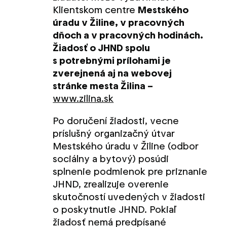
Klientskom centre
Mestského
úradu v Žiline, v pracovných
dňoch a v pracovných hodinách.
Žiadosť o JHND spolu
s potrebnými prílohami je
zverejnená aj na webovej
stránke mesta Žilina –
www.zilina.sk
Po doručení žiadosti, vecne
príslušný organizačný útvar
Mestského úradu v Žiline (odbor
sociálny a bytový) posúdi
splnenie podmienok pre priznanie
JHND, zrealizuje overenie
skutočností uvedených v žiadosti
o poskytnutie JHND. Pokiaľ
žiadosť nemá predpísané