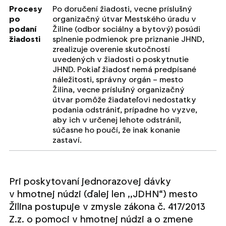
Procesy
Po doručení žiadosti, vecne príslušný
po
organizačný útvar Mestského úradu v
podaní
Žiline (odbor sociálny a bytový) posúdi
žiadosti
splnenie podmienok pre priznanie JHND,
zrealizuje overenie skutočností
uvedených v žiadosti o poskytnutie
JHND. Pokiaľ žiadosť nemá predpísané
náležitosti, správny orgán – mesto
Žilina, vecne príslušný organizačný
útvar pomôže žiadateľovi nedostatky
podania odstrániť, prípadne ho vyzve,
aby ich v určenej lehote odstránil,
súčasne ho poučí, že inak konanie
zastaví.
Pri poskytovaní jednorazovej dávky
v hmotnej núdzi (ďalej len ,,JDHN“) mesto
Žilina postupuje v zmysle zákona č. 417/2013
Z.z. o pomoci v hmotnej núdzi a o zmene