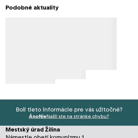
Podobné aktuality
Načítavanie obsahu
Načítavanie obsahu
Načítavanie obsahu
Boli tieto informácie pre vás užitočné?
Áno
Nie
Našli ste na stránke chybu?
Mestský úrad Žilina
Námestie obetí komunizmu 1