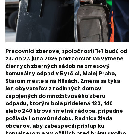
Pracovníci zberovej spoločnosti T+T budú od
23. do 27. júna 2025 pokračovať vo výmene
čiernych zberných nádob na zmesový
komunálny odpad
v Bytčici, Malej Prahe,
Starom meste a na Hlinách.
Zmena sa týka
len obyvateľov z rodinných domov
zapojených do množstvového zberu
odpadu, ktorým bola pridelená
120, 140
alebo 240 litrová smetná nádoba, prípadne
požiadali o novú nádobu. Radnica žiada
občanov, aby zabezpečili prístup ku
kontajnerom a vyložili ich pred bránu svojho