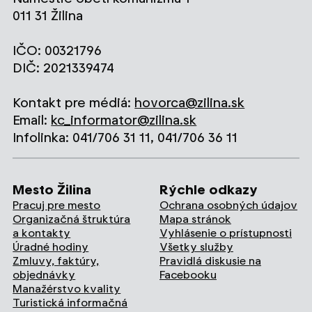
011 31 Žilina
IČO: 00321796
DIČ: 2021339474
Kontakt pre médiá:
hovorca@zilina.sk
Email:
kc_informator@zilina.sk
Infolinka: 041/706 31 11, 041/706 36 11
Mesto Žilina
Rýchle odkazy
Pracuj pre mesto
Ochrana osobných údajov
Organizačná štruktúra
Mapa stránok
a kontakty
Vyhlásenie o prístupnosti
Úradné hodiny
Všetky služby
Zmluvy, faktúry,
Pravidlá diskusie na
objednávky
Facebooku
Manažérstvo kvality
Turistická informačná