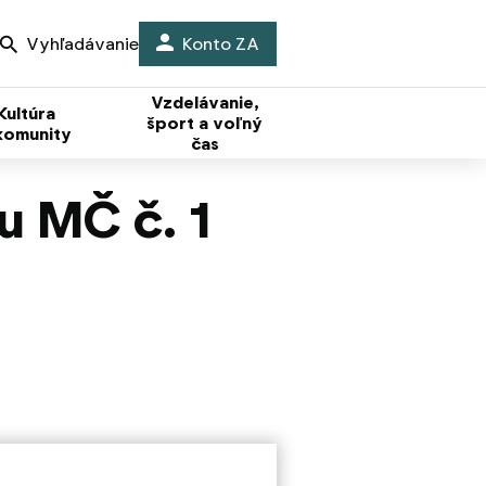
Vyhľadávanie
Konto ZA
Vzdelávanie,
Kultúra
šport a voľný
komunity
čas
u MČ č. 1