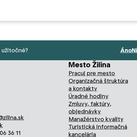
s užitočné?
Áno
N
Mesto Žilina
Pracuj pre mesto
Organizačná štruktúra
a kontakty
Úradné hodiny
Zmluvy, faktúry,
objednávky
zilina.sk
Manažérstvo kvality
k
Turistická informačná
706 36 11
kancelária