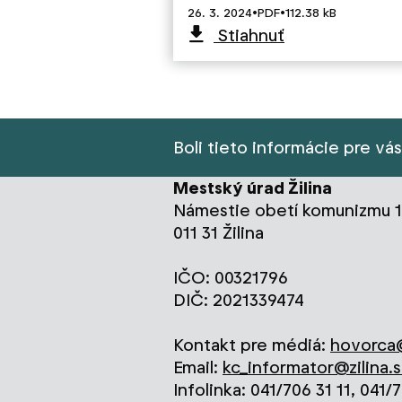
·
·
26. 3. 2024
PDF
112.38 kB
Stiahnuť
Boli tieto informácie pre vá
Mestský úrad Žilina
Námestie obetí komunizmu 1
011 31 Žilina
IČO: 00321796
DIČ: 2021339474
Kontakt pre médiá:
hovorca@
Email:
kc_informator@zilina.s
Infolinka: 041/706 31 11, 041/