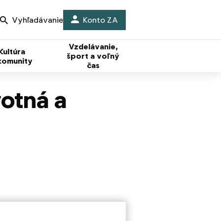
Vyhľadávanie
Konto ZA
Vzdelávanie,
Kultúra
šport a voľný
komunity
čas
votná a