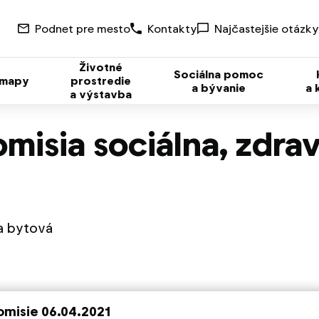
Podnet pre mesto
Kontakty
Najčastejšie otázky
Životné
Sociálna pomoc
 mapy
prostredie
a bývanie
a 
a výstavba
omisia sociálna, zdra
 a bytová
omisie 06.04.2021