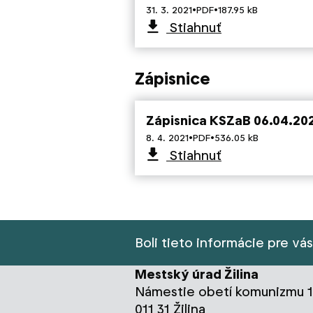
·
·
31. 3. 2021
PDF
187.95 kB
Stiahnuť
Zápisnice
Zápisnica KSZaB 06.04.20
·
·
8. 4. 2021
PDF
536.05 kB
Stiahnuť
Boli tieto informácie pre vá
Mestský úrad Žilina
Námestie obetí komunizmu 1
011 31 Žilina