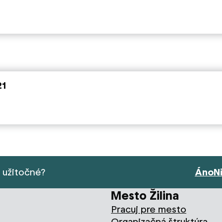
21
s užitočné?
Áno
N
Mesto Žilina
Pracuj pre mesto
Organizačná štruktúra