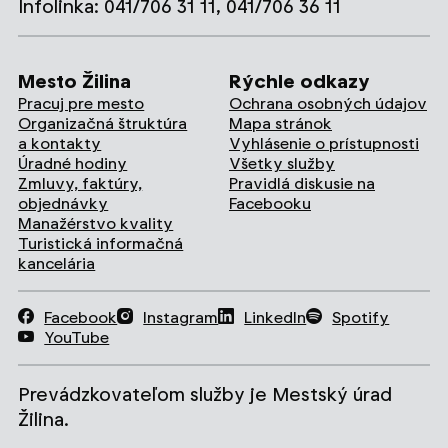
Infolinka: 041/706 31 11, 041/706 36 11
Mesto Žilina
Rýchle odkazy
Pracuj pre mesto
Ochrana osobných údajov
Organizačná štruktúra
Mapa stránok
a kontakty
Vyhlásenie o prístupnosti
Úradné hodiny
Všetky služby
Zmluvy, faktúry,
Pravidlá diskusie na
objednávky
Facebooku
Manažérstvo kvality
Turistická informačná
kancelária
Facebook
Instagram
LinkedIn
Spotify
YouTube
Prevádzkovateľom služby je Mestský úrad
Žilina.