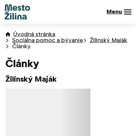
Menu
Úvodná stránka
Sociálna pomoc a bývanie
Žilinský Maják
Články
Články
Žilinský Maják
Načítavanie obsahu