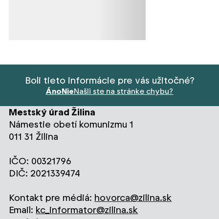
Boli tieto informácie pre vás užitočné?
Áno
Nie
Našli ste na stránke chybu?
Mestský úrad Žilina
Námestie obetí komunizmu 1
011 31 Žilina
IČO: 00321796
DIČ: 2021339474
Kontakt pre médiá:
hovorca@zilina.sk
Email:
kc_informator@zilina.sk