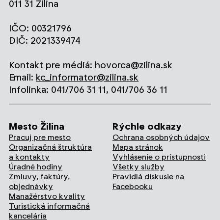
011 31 Žilina
IČO: 00321796
DIČ: 2021339474
Kontakt pre médiá:
hovorca@zilina.sk
Email:
kc_informator@zilina.sk
Infolinka: 041/706 31 11, 041/706 36 11
Mesto Žilina
Rýchle odkazy
Pracuj pre mesto
Ochrana osobných údajov
Organizačná štruktúra
Mapa stránok
a kontakty
Vyhlásenie o prístupnosti
Úradné hodiny
Všetky služby
Zmluvy, faktúry,
Pravidlá diskusie na
objednávky
Facebooku
Manažérstvo kvality
Turistická informačná
kancelária