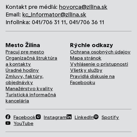
Kontakt pre médiá:
hovorca@zilina.sk
Email:
kc_informator@zilina.sk
Infolinka: 041/706 31 11, 041/706 36 11
Mesto Žilina
Rýchle odkazy
Pracuj pre mesto
Ochrana osobných údajov
Organizačná štruktúra
Mapa stránok
a kontakty
Vyhlásenie o prístupnosti
Úradné hodiny
Všetky služby
Zmluvy, faktúry,
Pravidlá diskusie na
objednávky
Facebooku
Manažérstvo kvality
Turistická informačná
kancelária
Facebook
Instagram
LinkedIn
Spotify
YouTube