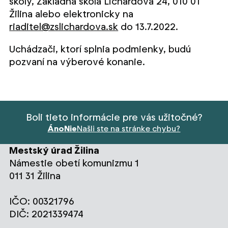
školy, Základná škola Lichardova 24, 010 01
Žilina alebo elektronicky na
riaditel@zslichardova.sk
do 13.7.2022.
Uchádzači, ktorí splnia podmienky, budú
pozvaní na výberové konanie.
Boli tieto informácie pre vás užitočné?
Áno
Nie
Našli ste na stránke chybu?
Mestský úrad Žilina
Námestie obetí komunizmu 1
011 31 Žilina
IČO: 00321796
DIČ: 2021339474