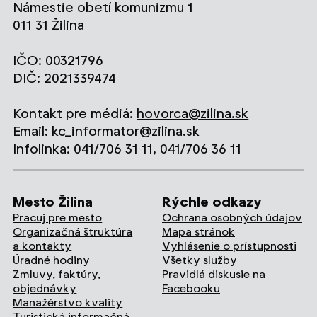
Námestie obetí komunizmu 1
011 31 Žilina
IČO: 00321796
DIČ: 2021339474
Kontakt pre médiá:
hovorca@zilina.sk
Email:
kc_informator@zilina.sk
Infolinka: 041/706 31 11, 041/706 36 11
Mesto Žilina
Rýchle odkazy
Pracuj pre mesto
Ochrana osobných údajov
Organizačná štruktúra
Mapa stránok
a kontakty
Vyhlásenie o prístupnosti
Úradné hodiny
Všetky služby
Zmluvy, faktúry,
Pravidlá diskusie na
objednávky
Facebooku
Manažérstvo kvality
Turistická informačná