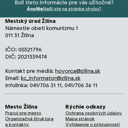
Boli tieto informácie pre vás užitočné?
Áno
Nie
Našli ste na stránke chybu?
Mestský úrad Žilina
Námestie obetí komunizmu 1
011 31 Žilina
IČO: 00321796
DIČ: 2021339474
Kontakt pre médiá:
hovorca@zilina.sk
Email:
kc_informator@zilina.sk
Infolinka: 041/706 31 11, 041/706 36 11
Mesto Žilina
Rýchle odkazy
Pracuj pre mesto
Ochrana osobných údajov
Organizačná štruktúra
Mapa stránok
a kontakty
Vyhlásenie o prístupnosti