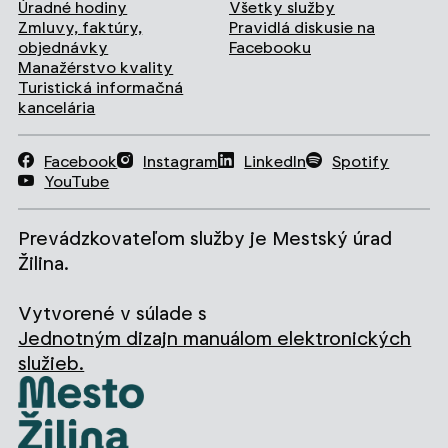
Úradné hodiny
Všetky služby
Zmluvy, faktúry,
Pravidlá diskusie na
objednávky
Facebooku
Manažérstvo kvality
Turistická informačná
kancelária
Facebook
Instagram
LinkedIn
Spotify
YouTube
Prevádzkovateľom služby je Mestský úrad
Žilina.
Vytvorené v súlade s
Jednotným dizajn manuálom elektronických
služieb.