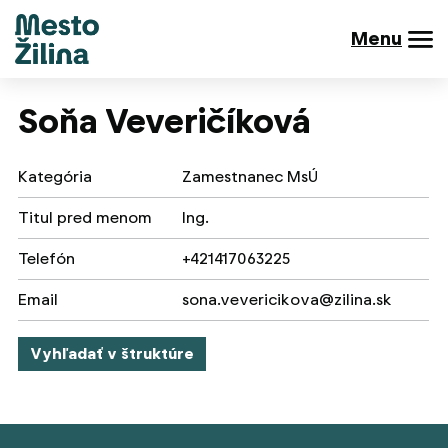
Menu
Soňa Veveričíková
Kategória
Zamestnanec MsÚ
Titul pred menom
Ing.
Telefón
+421417063225
Email
sona.vevericikova@zilina.sk
Vyhľadať v štruktúre