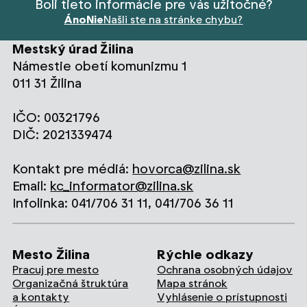
Boli tieto informácie pre vás užitočné?
Áno
Nie
Našli ste na stránke chybu?
Mestský úrad Žilina
Námestie obetí komunizmu 1
011 31 Žilina
IČO: 00321796
DIČ: 2021339474
Kontakt pre médiá:
hovorca@zilina.sk
Email:
kc_informator@zilina.sk
Infolinka: 041/706 31 11, 041/706 36 11
Mesto Žilina
Rýchle odkazy
Pracuj pre mesto
Ochrana osobných údajov
Organizačná štruktúra
Mapa stránok
a kontakty
Vyhlásenie o prístupnosti