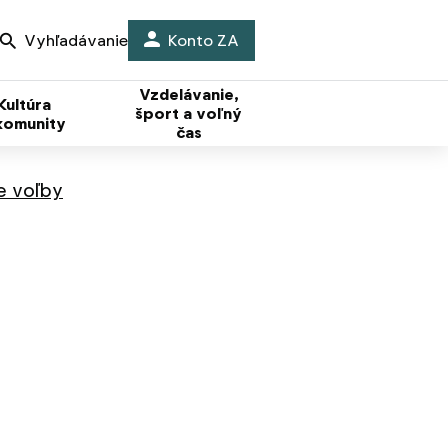
Vyhľadávanie
Konto ZA
Vzdelávanie,
Kultúra
šport a voľný
komunity
čas
e voľby