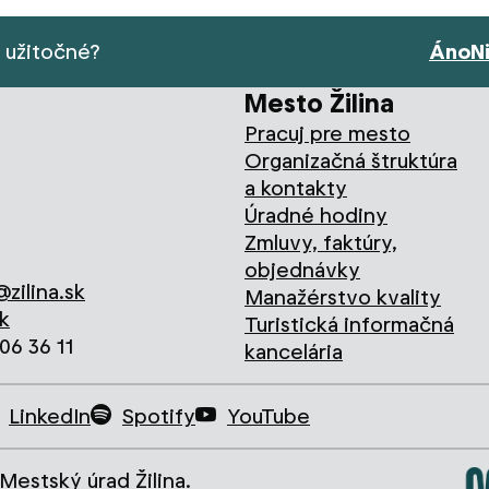
s užitočné?
Áno
N
Mesto Žilina
Pracuj pre mesto
Organizačná štruktúra
a kontakty
Úradné hodiny
Zmluvy, faktúry,
objednávky
zilina.sk
Manažérstvo kvality
k
Turistická informačná
706 36 11
kancelária
LinkedIn
Spotify
YouTube
Mestský úrad Žilina.