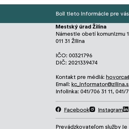
Boli tieto informácie pre vá
Mestský úrad Žilina
Námestie obetí komunizmu 1
011 31 Žilina
IČO: 00321796
DIČ: 2021339474
Kontakt pre médiá:
hovorca@
Email:
kc_informator@zilina.s
Infolinka: 041/706 31 11, 041/
Facebook
Instagram
Prevádzkovateľom služby je 