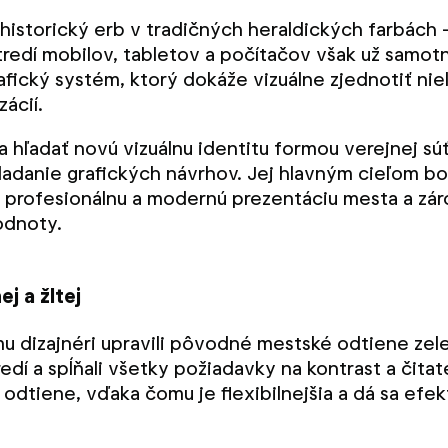
 historický erb v tradičných heraldických farbách –
redí mobilov, tabletov a počítačov však už samotný
ický systém, ktorý dokáže vizuálne zjednotiť niel
ácií.
la hľadať novú vizuálnu identitu formou verejnej s
kladanie grafických návrhov. Jej hlavným cieľom bo
rí profesionálnu a modernú prezentáciu mesta a zá
hodnoty.
j a žltej
 dizajnéri upravili pôvodné mestské odtiene zelene
redí a spĺňali všetky požiadavky na kontrast a čita
é odtiene, vďaka čomu je flexibilnejšia a dá sa efe