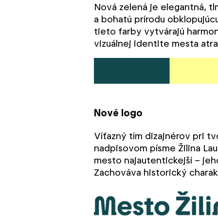
Nová zelená je elegantná, t
a bohatú prírodu obklopujúcu 
tieto farby vytvárajú harmo
vizuálnej identite mesta atr
Nové logo
Víťazný tím dizajnérov pri t
nadpisovom písme Žilina Lau
mesto najautentickejší – jeh
Zachováva historický charak