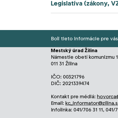
Legislatíva (zákony, V
Boli tieto informácie pre vá
Mestský úrad Žilina
Námestie obetí komunizmu 1
011 31 Žilina
IČO: 00321796
DIČ: 2021339474
Kontakt pre médiá:
hovorca@
Email:
kc_informator@zilina.s
Infolinka: 041/706 31 11, 041/