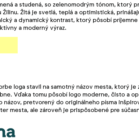
lmená a studená, so zelenomodrým tónom, ktorý p
Žilinu. Žltá je svetlá, teplá a optimistická, prináša
nický a dynamický kontrast, ktorý pôsobí príjemn
aktívny a moderný výraz.
vorbe loga stavil na samotný názov mesta, ktorý j
bne. Vďaka tomu pôsobí logo moderne, čisto a opie
o názov, pretvorený do originálneho písma inšpiro
ter mesta, ale zároveň je prispôsobené pre súčasn