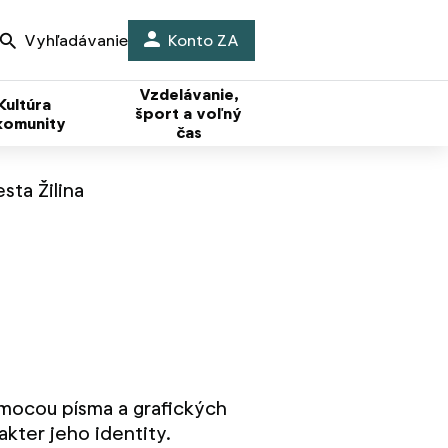
Vyhľadávanie
Konto ZA
Vzdelávanie,
Kultúra
šport a voľný
komunity
čas
sta Žilina
mocou písma a grafických
kter jeho identity.