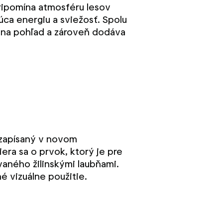
ripomína atmosféru lesov
júca energiu a sviežosť. Spolu
e na pohľad a zároveň dodáva
e zapísaný v novom
ra sa o prvok, ktorý je pre
vaného žilinskými laubňami.
é vizuálne použitie.