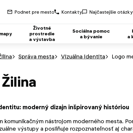
Podnet pre mesto
Kontakty
Najčastejšie otázky
Životné
Sociálna pomoc
 mapy
prostredie
a bývanie
a 
a výstavba
ilina
Správa mesta
Vizuálna identita
Logo me
Žilina
 identitu: moderný dizajn inšpirovaný históriou
itým komunikačným nástrojom moderného mesta. Po
uálne výstupy a posilňuje rozpoznateľnosť aj chara