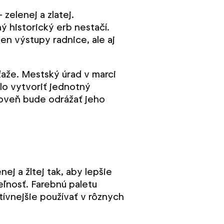
 zelenej a zlatej.
 historický erb nestačí.
en výstupy radnice, ale aj
úťaže. Mestský úrad v marci
lo vytvoriť jednotný
roveň bude odrážať jeho
j a žltej tak, aby lepšie
teľnosť. Farebnú paletu
ktívnejšie používať v rôznych