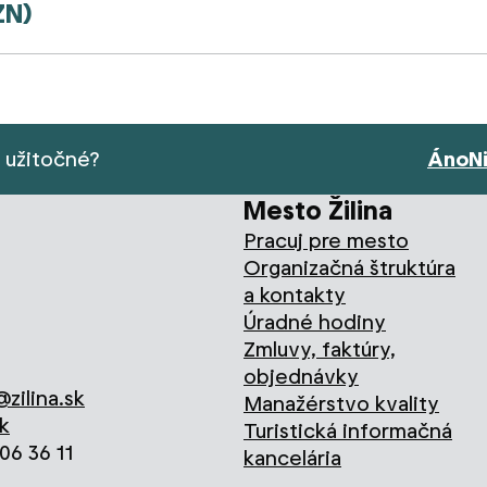
ZN)
s užitočné?
Áno
N
Mesto Žilina
Pracuj pre mesto
Organizačná štruktúra
a kontakty
Úradné hodiny
Zmluvy, faktúry,
objednávky
zilina.sk
Manažérstvo kvality
k
Turistická informačná
706 36 11
kancelária