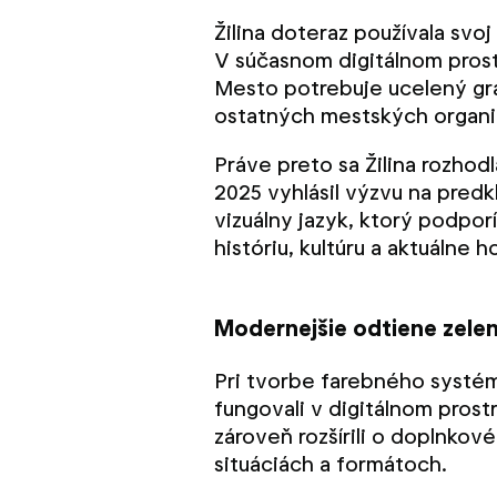
Žilina doteraz používala svoj
V súčasnom digitálnom prost
Mesto potrebuje ucelený graf
ostatných mestských organiz
Práve preto sa Žilina rozhod
2025 vyhlásil výzvu na pred
vizuálny jazyk, ktorý podpo
históriu, kultúru a aktuálne 
Modernejšie odtiene zelene
Pri tvorbe farebného systému
fungovali v digitálnom prost
zároveň rozšírili o doplnkov
situáciách a formátoch.