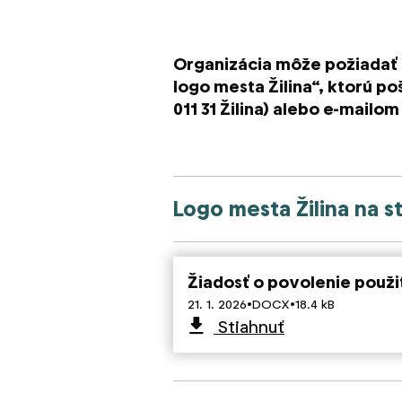
Organizácia môže požiadať o
logo mesta Žilina“, ktorú p
011 31 Žilina) alebo e-mailo
Logo mesta Žilina na s
Žiadosť o povolenie použiť
·
·
21. 1. 2026
DOCX
18.4 kB
Stiahnuť