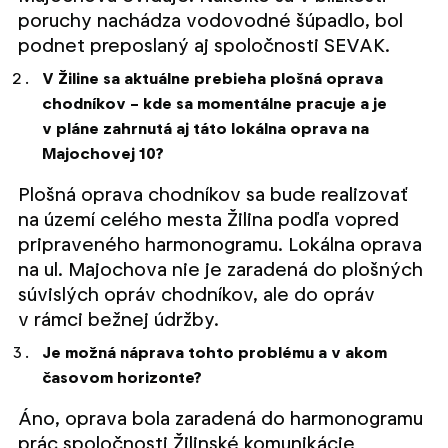
poruchy nachádza vodovodné šúpadlo, bol
podnet preposlaný aj spoločnosti SEVAK.
V Žiline sa aktuálne prebieha plošná oprava
chodníkov – kde sa momentálne pracuje a je
v pláne zahrnutá aj táto lokálna oprava na
Majochovej 10?
Plošná oprava chodníkov sa bude realizovať
na území celého mesta Žilina podľa vopred
pripraveného harmonogramu. Lokálna oprava
na ul. Majochova nie je zaradená do plošných
súvislých opráv chodníkov, ale do opráv
v rámci bežnej údržby.
Je možná náprava tohto problému a v akom
časovom horizonte?
Áno, oprava bola zaradená do harmonogramu
prác spoločnosti Žilinské komunikácie