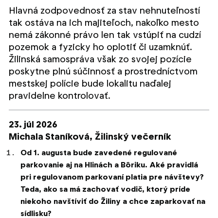
Hlavná zodpovednosť za stav nehnuteľností
tak ostáva na ich majiteľoch, nakoľko mesto
nemá zákonné právo len tak vstúpiť na cudzí
pozemok a fyzicky ho oplotiť či uzamknúť.
Žilinská samospráva však zo svojej pozície
poskytne plnú súčinnosť a prostredníctvom
mestskej polície bude lokalitu naďalej
pravidelne kontrolovať.
23. júl 2026
Michala Staníková,
Žilinský večerník
Od 1. augusta bude zavedené regulované
parkovanie aj na Hlinách a Bôriku. Aké pravidlá
pri regulovanom parkovaní platia pre návštevy?
Teda, ako sa má zachovať vodič, ktorý príde
niekoho navštíviť do Žiliny a chce zaparkovať na
sídlisku?