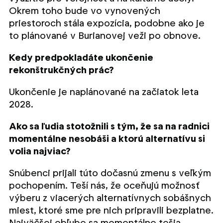
Okrem toho bude vo vynovených
priestoroch stála expozícia, podobne ako je
to plánované v Burianovej veži po obnove.
Kedy predpokladáte ukončenie
rekonštrukčných prác?
Ukončenie je naplánované na začiatok leta
2028.
Ako sa ľudia stotožnili s tým, že sa na radnici
momentálne nesobáši a ktorú alternatívu si
volia najviac?
Snúbenci prijali túto dočasnú zmenu s veľkým
pochopením. Teší nás, že oceňujú možnosť
výberu z viacerých alternatívnych sobášnych
miest, ktoré sme pre nich pripravili bezplatne.
Najväčšej obľube sa momentálne tešia