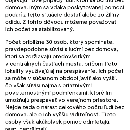
objavujú nové prípady ľudí, ktorí sa ocitnú bez
domova, iným sa vďaka poskytovanej pomoci
podarí z tejto situácie dostať alebo zo Žiliny
odídu. Z tohto dôvodu môžeme považovať
ich počet za stabilizovaný.
Počet približne 30 osôb, ktorý spomínate,
pravdepodobne súvisí s ľuďmi bez domova,
ktorí sa zdržiavajú predovšetkým
v centrálnych častiach mesta, pričom tieto
lokality využívajú aj na prespávanie. Ich počet
sa môže v súčasnom období javiť ako vyšší,
čo však súvisí najmä s priaznivými
poveternostnými podmienkami, ktoré im
umožňujú prespávať vo verejnom priestore.
Nejde teda o nárast celkového počtu ľudí bez
domova, ale o ich vyššiu viditeľnosť. Tieto
osoby však akúkoľvek pomoc odmietajú,
resp. neprijímajú.