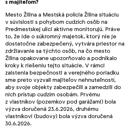
s majiteľom?
Mesto Žilina a Mestská polícia Žilina situáciu
v súvislosti s pohybom cudzích osôb na
Predmestskej ulici aktívne monitorujú. Práve
to, že ide o súkromný majetok, ktorý nie je
dostatočne zabezpečený, vytvára priestor na
zdržiavanie sa týchto osôb, na čo mesto
Žilina opakovane upozorňovalo a podnikalo
kroky k riešeniu tejto situácie. V rámci
zaistenia bezpečnosti a verejného poriadku
sme preto vyzvali majiteľov nehnuteľností,
aby svoje objekty zabezpečili a zamedzili do
nich prístup cudzím osobám. Prvému
z vlastníkov (pozemkov pod garážami) bola
výzva doručená 23.6.2026, druhému
vlastníkovi (budovy) bola výzva doručená
30.6.2026.