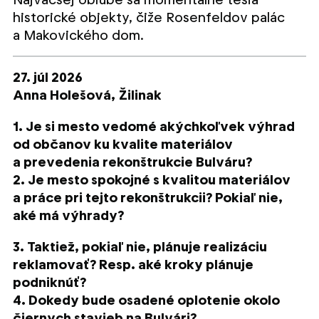
historické objekty, čiže Rosenfeldov palác
a Makovického dom.
27. júl 2026
Anna Holešová,
Žilinak
1. Je si mesto vedomé akýchkoľvek výhrad
od občanov ku kvalite materiálov
a prevedenia rekonštrukcie Bulváru?
2. Je mesto spokojné s kvalitou materiálov
a práce pri tejto rekonštrukcii? Pokiaľ nie,
aké má výhrady?
3. Taktiež, pokiaľ nie, plánuje realizáciu
reklamovať? Resp. aké kroky plánuje
podniknúť?
4. Dokedy bude osadené oplotenie okolo
čiernych stavieb na Bulvári?