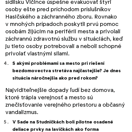
sídlisku Vlčince úspešne evakuovať štyri
osoby ešte pred príchodom príslušníkov
Hasičského a záchranného zboru. Rovnako
v mnohých prípadoch poskytli prvú pomoc
osobám žijúcim na periférii mesta a privolali
záchrannú zdravotnú službu v situáciách, keď
ju tieto osoby potrebovali a neboli schopné
privolať vlastnými silami.
S akými problémami sa mesto pri riešení
bezdomovectva stretáva najčastejšie? Je dnes
situácia náročnejšia ako pred rokom?
Najviditeľnejšie dopady ľudí bez domova,
ktoré trápia verejnosť a mesto sú
znečisťovanie verejného priestoru a občasný
vandalizmus.
V Sade na Studničkách boli pilotne osadené
deliace prvky na lavičkách ako forma