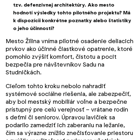
tzv. defenzívnej architektúry. Ako mesto
hodnotí výsledky tohto pilotného projektu? Má
k dispozícii konkrétne poznatky alebo štatistiky
o jeho účinnosti?
Mesto Žilina vníma pilotné osadenie deliacich
prvkov ako účinné čiastkové opatrenie, ktoré
pomohlo zvýšiť komfort, čistotu a pocit
bezpečia pre návštevníkov Sadu na
Studničkách.
Cieľom tohto kroku nebolo nahradiť
systémové sociálne riešenia, ale zabezpečiť,
aby bol mestský mobiliár voľne a bezpečne
prístupný pre celú verejnosť – vrátane rodín
s deťmi či seniorov. Úpravou lavičiek sa
podarilo zamedziť ich zaberaniu na ležanie,
čím sa výrazne znížilo znečisťovanie priestoru