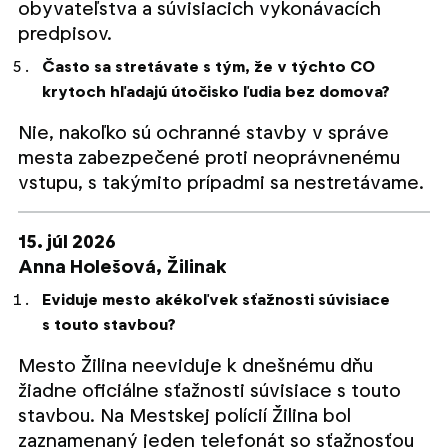
obyvateľstva a súvisiacich vykonávacích
predpisov.
Často sa stretávate s tým, že v týchto CO
krytoch hľadajú útočisko ľudia bez domova?
Nie, nakoľko sú ochranné stavby v správe
mesta zabezpečené proti neoprávnenému
vstupu, s takýmito prípadmi sa nestretávame.
15. júl 2026
Anna Holešová,
Žilinak
Eviduje mesto akékoľvek sťažnosti súvisiace
s touto stavbou?
Mesto Žilina neeviduje k dnešnému dňu
žiadne oficiálne sťažnosti súvisiace s touto
stavbou. Na Mestskej polícií Žilina bol
zaznamenaný jeden telefonát so sťažnosťou