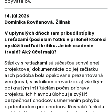
obyvateľov.
14. júl 2026
Dominika Rovňanová,
Žilinak
V uplynulých dňoch tam pribudli stĺpiky
s reťazami (posielam fotku v prílohe) ktoré si
vyslúžili od ľudí kritiku. Je ich osadenie
trvalé? Aký účel majú?
Stĺpiky s retiazkami sú súčasťou schválenej
projektovej dokumentácie od jej začiatku
a ich podoba bola opakovane prezentovaná
verejnosti, vlastníkom prevádzok aj všetkým
dotknutým inštitúciám počas prípravy
projektu. Ich hlavnou úlohou je zvýšiť
bezpečnosť chodcov usmernením pohybu
k priechodom pre chodcov. Rovnakú funkciu