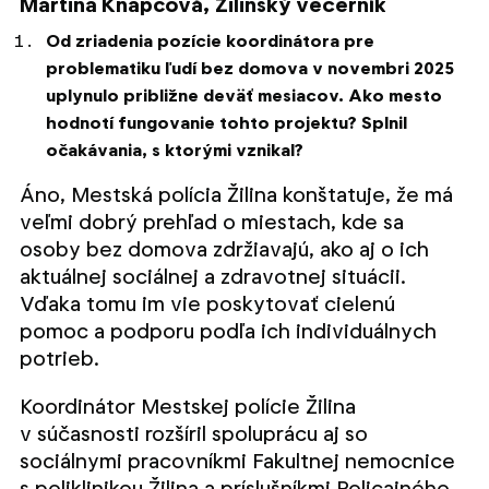
Martina Knapcová,
Žilinský večerník
Od zriadenia pozície koordinátora pre
problematiku ľudí bez domova v novembri 2025
uplynulo približne deväť mesiacov. Ako mesto
hodnotí fungovanie tohto projektu? Splnil
očakávania, s ktorými vznikal?
Áno, Mestská polícia Žilina konštatuje, že má
veľmi dobrý prehľad o miestach, kde sa
osoby bez domova zdržiavajú, ako aj o ich
aktuálnej sociálnej a zdravotnej situácii.
Vďaka tomu im vie poskytovať cielenú
pomoc a podporu podľa ich individuálnych
potrieb.
Koordinátor Mestskej polície Žilina
v súčasnosti rozšíril spoluprácu aj so
sociálnymi pracovníkmi Fakultnej nemocnice
s poliklinikou Žilina a príslušníkmi Policajného