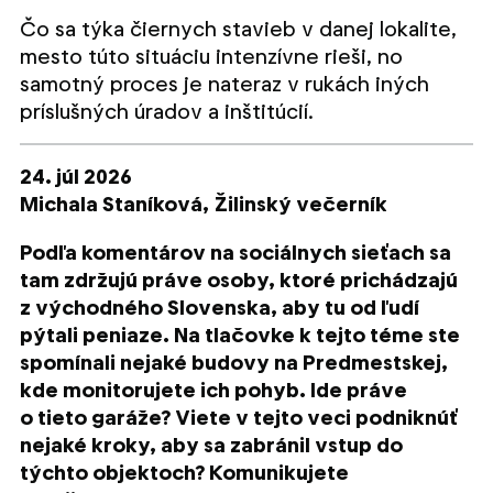
Čo sa týka čiernych stavieb v danej lokalite,
mesto túto situáciu intenzívne rieši, no
samotný proces je nateraz v rukách iných
príslušných úradov a inštitúcií.
24. júl 2026
Michala Staníková,
Žilinský večerník
Podľa komentárov na sociálnych sieťach sa
tam zdržujú práve osoby, ktoré prichádzajú
z východného Slovenska, aby tu od ľudí
pýtali peniaze. Na tlačovke k tejto téme ste
spomínali nejaké budovy na Predmestskej,
kde monitorujete ich pohyb. Ide práve
o tieto garáže? Viete v tejto veci podniknúť
nejaké kroky, aby sa zabránil vstup do
týchto objektoch? Komunikujete