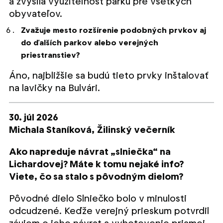
a zvýšila využiteľnosť parku pre všetkých
obyvateľov.
Zvažuje mesto rozšírenie podobných prvkov aj
do ďalších parkov alebo verejných
priestranstiev?
Áno, najbližšie sa budú tieto prvky inštalovať
na lavičky na Bulvári.
30. júl 2026
Michala Staníková,
Žilinský večerník
Ako napreduje návrat „slniečka“ na
Lichardovej? Máte k tomu nejaké info?
Viete, čo sa stalo s pôvodným dielom?
Pôvodné dielo Slniečko bolo v minulosti
odcudzené. Keďže verejný prieskum potvrdil