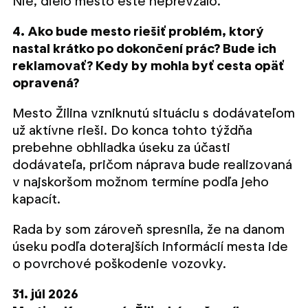
Nie, dielo mesto ešte neprevzalo.
4. Ako bude mesto riešiť problém, ktorý
nastal krátko po dokončení prác? Bude ich
reklamovať? Kedy by mohla byť cesta opäť
opravená?
Mesto Žilina vzniknutú situáciu s dodávateľom
už aktívne rieši. Do konca tohto týždňa
prebehne obhliadka úseku za účasti
dodávateľa, pričom náprava bude realizovaná
v najskoršom možnom termíne podľa jeho
kapacít.
Rada by som zároveň spresnila, že na danom
úseku podľa doterajších informácií mesta ide
o povrchové poškodenie vozovky.
31. júl 2026