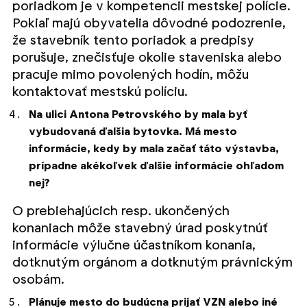
poriadkom je v kompetencii mestskej polície.
Pokiaľ majú obyvatelia dôvodné podozrenie,
že stavebník tento poriadok a predpisy
porušuje, znečisťuje okolie staveniska alebo
pracuje mimo povolených hodín, môžu
kontaktovať mestskú políciu.
Na ulici Antona Petrovského by mala byť
vybudovaná ďalšia bytovka. Má mesto
informácie, kedy by mala začať táto výstavba,
prípadne akékoľvek ďalšie informácie ohľadom
nej?
O prebiehajúcich resp. ukončených
konaniach môže stavebný úrad poskytnúť
informácie výlučne účastníkom konania,
dotknutým orgánom a dotknutým právnickým
osobám.
Plánuje mesto do budúcna prijať VZN alebo iné