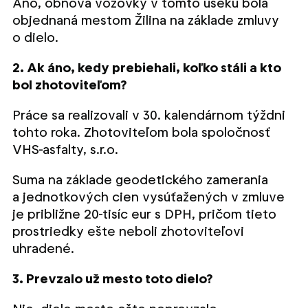
Áno, obnova vozovky v tomto úseku bola
objednaná mestom Žilina na základe zmluvy
o dielo.
2. Ak áno, kedy prebiehali, koľko stáli a kto
bol zhotoviteľom?
Práce sa realizovali v 30. kalendárnom týždni
tohto roka. Zhotoviteľom bola spoločnosť
VHS-asfalty, s.r.o.
Suma na základe geodetického zamerania
a jednotkových cien vysúťažených v zmluve
je približne 20-tisíc eur s DPH, pričom tieto
prostriedky ešte neboli zhotoviteľovi
uhradené.
3. Prevzalo už mesto toto dielo?