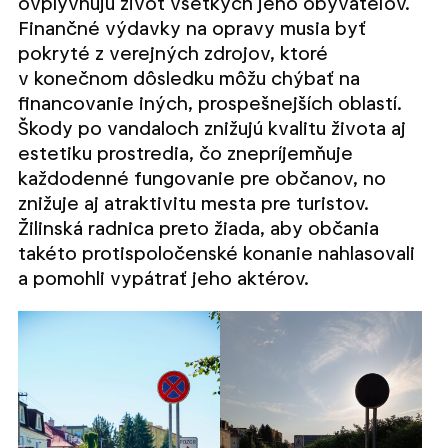
ovplyvňujú život všetkých jeho obyvateľov.
Finančné výdavky na opravy musia byť
pokryté z verejných zdrojov, ktoré
v konečnom dôsledku môžu chýbať na
financovanie iných, prospešnejších oblastí.
Škody po vandaloch znižujú kvalitu života aj
estetiku prostredia, čo znepríjemňuje
každodenné fungovanie pre občanov, no
znižuje aj atraktivitu mesta pre turistov.
Žilinská radnica preto žiada, aby občania
takéto protispoločenské konanie nahlasovali
a pomohli vypátrať jeho aktérov.