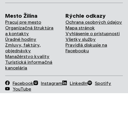
Mesto Žilina
Rýchle odkazy
Pracuj pre mesto
Ochrana osobných údajov
Organizačná štruktúra
Mapa stránok
a kontakty
Vyhlásenie o prístupnosti
Úradné hodiny
Všetky služby
Zmluvy, faktúry,
Pravidlá diskusie na
objednávky
Facebooku
Manažérstvo kvality
Turistická informačná
kancelária
Facebook
Instagram
LinkedIn
Spotify
YouTube
Prevádzkovateľom služby je Mestský úrad
Žilina.
Vytvorené v súlade s