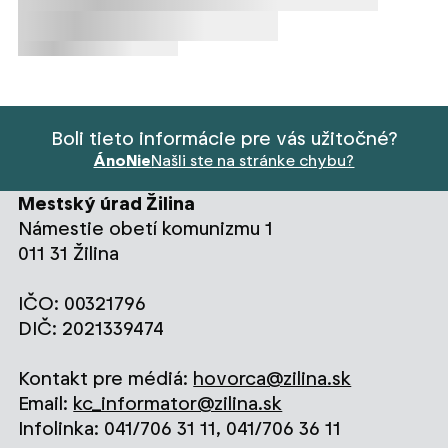
Načítavanie obsahu
Načítavanie obsahu
Boli tieto informácie pre vás užitočné?
Áno
Nie
Našli ste na stránke chybu?
Mestský úrad Žilina
Námestie obetí komunizmu 1
011 31 Žilina
IČO: 00321796
DIČ: 2021339474
Kontakt pre médiá:
hovorca@zilina.sk
Email:
kc_informator@zilina.sk
Infolinka: 041/706 31 11, 041/706 36 11