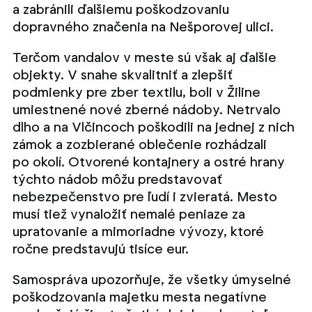
a zabránili ďalšiemu poškodzovaniu
dopravného značenia na Nešporovej ulici.
Terčom vandalov v meste sú však aj ďalšie
objekty. V snahe skvalitniť a zlepšiť
podmienky pre zber textilu, boli v Žiline
umiestnené nové zberné nádoby. Netrvalo
dlho a na Vlčincoch poškodili na jednej z nich
zámok a zozbierané oblečenie rozhádzali
po okolí. Otvorené kontajnery a ostré hrany
týchto nádob môžu predstavovať
nebezpečenstvo pre ľudí i zvieratá. Mesto
musí tiež vynaložiť nemalé peniaze za
upratovanie a mimoriadne vývozy, ktoré
ročne predstavujú tisíce eur.
Samospráva upozorňuje, že všetky úmyselné
poškodzovania majetku mesta negatívne