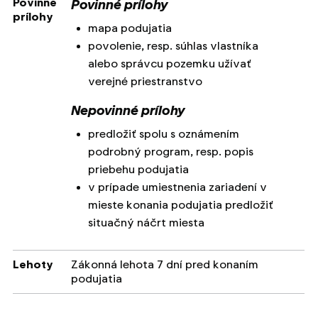
Povinné
Povinné prílohy
prílohy
mapa podujatia
povolenie, resp. súhlas vlastníka
alebo správcu pozemku užívať
verejné priestranstvo
Nepovinné prílohy
predložiť spolu s oznámením
podrobný program, resp. popis
priebehu podujatia
v prípade umiestnenia zariadení v
mieste konania podujatia predložiť
situačný náčrt miesta
Lehoty
Zákonná lehota 7 dní pred konaním
podujatia