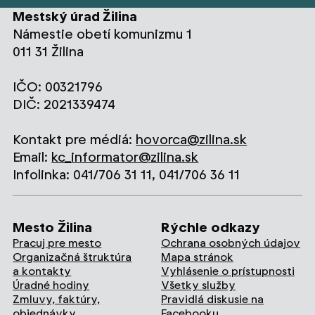
Mestský úrad Žilina
Námestie obetí komunizmu 1
011 31 Žilina
IČO: 00321796
DIČ: 2021339474
Kontakt pre médiá:
hovorca@zilina.sk
Email:
kc_informator@zilina.sk
Infolinka: 041/706 31 11, 041/706 36 11
Mesto Žilina
Rýchle odkazy
Pracuj pre mesto
Ochrana osobných údajov
Organizačná štruktúra
Mapa stránok
a kontakty
Vyhlásenie o prístupnosti
Úradné hodiny
Všetky služby
Zmluvy, faktúry,
Pravidlá diskusie na
objednávky
Facebooku